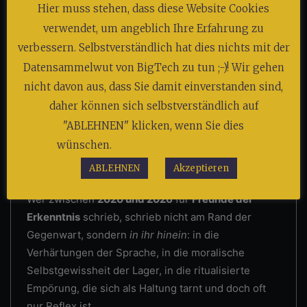
Wird
Hier muss stehen, dass diese Website Cookies
geladen …
verwendet, um angeblich Ihre Erfahrung zu
verbessern. Selbstverständlich hat dies nichts mit der
Autor
Datensammelwut von BigTech zu tun ;-)! Wir gehen
nicht davon aus, dass Sie damit einverstanden sind,
daher können sich selbstverständlich auf
"ABLEHNEN" klicken, wenn Sie dies
wünschen.
Cookie-Einstellungen
ABLEHNEN
Akzeptieren
Freunde der Erkenntnis
Wer zwischen
2020 und 2026
für
Freunde der
Erkenntnis
schrieb, schrieb nicht am Rand der
Gegenwart, sondern
in ihr hinein
: in die
Verhärtungen der Sprache, in die moralische
Selbstgewissheit der Lager, in die ritualisierte
Empörung, die sich als Haltung tarnt und doch oft
nur Reflex ist.