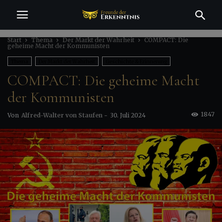
Start
Thema
Der Markt der Wahrheit
COMPACT: Die
geheime Macht der Kommunisten
Thema
Der Markt der Wahrheit
Geschichte & Erinnerung
COMPACT: Die geheime Macht
Gesellschaft & Kultur
Politik & Macht
Unterhaltung & Inszenierung
der Kommunisten
1847
Von
Alfred-Walter von Staufen
-
30. Juli 2024