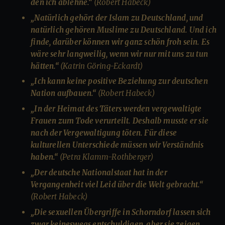
den ich ablehne.“
(Robert Habeck)
„Natürlich gehört der Islam zu Deutschland, und
natürlich gehören Muslime zu Deutschland. Und ich
finde, darüber können wir ganz schön froh sein. Es
wäre sehr langweilig, wenn wir nur mit uns zu tun
hätten.“
(Katrin Göring-Eckardt)
„Ich kann keine positive Beziehung zur deutschen
Nation aufbauen.“
(Robert Habeck)
„In der Heimat des Täters werden vergewaltigte
Frauen zum Tode verurteilt. Deshalb musste er sie
nach der Vergewaltigung töten. Für diese
kulturellen Unterschiede müssen wir Verständnis
haben.“
(Petra Klamm-Rothberger)
„Der deutsche Nationalstaat hat in der
Vergangenheit viel Leid über die Welt gebracht.“
(Robert Habeck)
„Die sexuellen Übergriffe in Schorndorf lassen sich
zwar keineswegs entschuldigen, aber sie zeigen