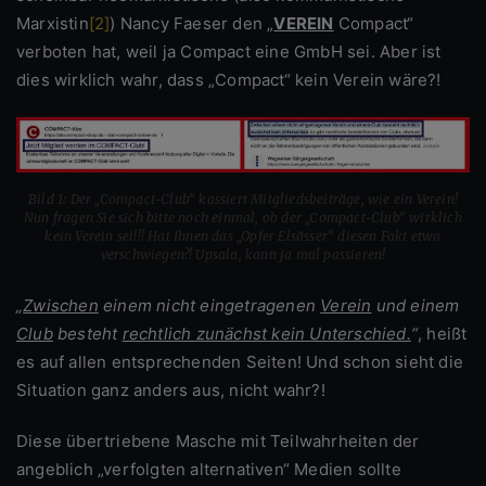
Marxistin
[2]
) Nancy Faeser den „
VEREIN
Compact“
verboten hat, weil ja Compact eine GmbH sei. Aber ist
dies wirklich wahr, dass „Compact“ kein Verein wäre?!
Bild 1: Der „Compact-Club“ kassiert Mitgliedsbeiträge, wie ein Verein!
Nun fragen Sie sich bitte noch einmal, ob der „Compact-Club“ wirklich
kein Verein sei!!! Hat Ihnen das „Opfer Elsässer“ diesen Fakt etwa
verschwiegen?! Upsala, kann ja mal passieren!
„
Zwischen
einem nicht eingetragenen
Verein
und einem
Club
besteht
rechtlich zunächst kein Unterschied.
“
, heißt
es auf allen entsprechenden Seiten! Und schon sieht die
Situation ganz anders aus, nicht wahr?!
Diese übertriebene Masche mit Teilwahrheiten der
angeblich „verfolgten alternativen“ Medien sollte