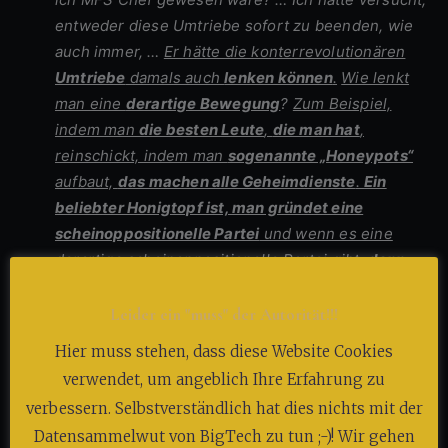
entweder diese Umtriebe sofort zu beenden, wie
auch immer, …
Er hätte die konterrevolutionären
Umtriebe
damals auch
lenken können
.
Wie lenkt
man eine
derartige Bewegung
?
Zum Beispiel,
indem man
die besten Leute
,
die man hat
,
reinschickt, indem man
sogenannte „Honeypots“
aufbaut,
das machen alle Geheimdienste
.
Ein
beliebter Honigtopf ist, man gründet eine
scheinoppositionelle Partei
und wenn es eine
derartige scheinoppositionelle Partei gibt,
dann
fliegen die ganzen Fliegen auf diese
scheinoppositionelle
Partei. Das heißt: da fliegen
Leider ein "muss" der Autorität!!!
dann die wirklichen Fliegen hin, dann weiß man,
Hier muss stehen, dass diese Website Cookies
wer es ist, und dann kann man sie entweder
verwendet, um angeblich Ihre Erfahrung zu
wegschließen,
oder man kann sie für sich
verbessern. Selbstverständlich hat dies nichts mit der
instrumentalisieren
.
“
[3]
.
Datensammelwut von BigTech zu tun ;-)! Wir gehen