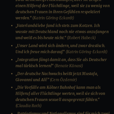
einen Hilferuf der Flüchtlinge, weil sie zu wenig von
deutschen Frauen in ihren Gefühlen respektiert
werden.“
(Katrin Göring-Eckardt)
„Vaterlandsliebe fand ich stets zum Kotzen. Ich
wusste mit Deutschland noch nie etwas anzufangen
und weiß es bis heute nicht.“
(Robert Habeck)
„Unser Land wird sich ändern, und zwar drastisch.
Und ich freue mich darauf.“
(Katrin Göring-Eckardt)
„Integration fängt damit an, dass Sie als Deutscher
mal türkisch lernen!“
(Renate Künast)
„Der deutsche Nachwuchs heißt jetzt Mustafa,
Giovanni und Ali!”
(Cem Özdemir)
„Die Vorfälle am Kölner Bahnhof kann man als
Hilferuf aller Flüchtlinge werten, weil sie sich von
deutschen Frauen sexuell ausgegrenzt fühlen.“
(Claudia Roth)
„Patriotismus und Nationalismus sind für mich zwei