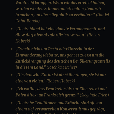
Wahlrecht kämpfen. Wenn wir das erreicht haben,
werden wir den Stimmenanteil haben, denn wir
brauchen, um diese Republik zu verändern.“
(Daniel
Cohn-Bendit)
„Deutschland hat eine dunkle Vergangenheit, und
diese darf niemals glorifiziert werden.“
(Robert
Habeck)
„Es geht nicht um Recht oder Unrecht in der
Einwanderungsdebatte, uns geht es zuerst um die
Zurückdrängung des deutschen Bevölkerungsanteils
in diesem Land.”
(Joschka Fischer)
„Die deutsche Kultur ist nicht überlegen, sie ist nur
eine von vielen.“
(Robert Habeck)
„Ich wollte, dass Frankreich bis zur Elbe reicht und
Polen direkt an Frankreich grenzt.“
(Sieglinde Frieß)
„Deutsche Traditionen und Bräuche sind oft von
einem tief verwurzelten Konservatismus geprägt,