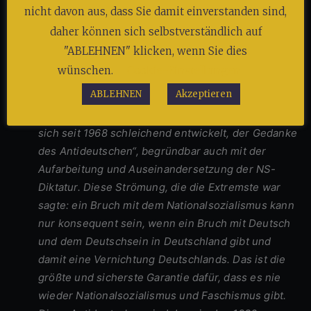
In einem anderen Gespräch, zum Thema „Der HASS auf
nicht davon aus, dass Sie damit einverstanden sind,
die „Deutschen““ sagte der ehemalige
daher können sich selbstverständlich auf
Verfassungsschützer Hans-Georg Maaßen:
"ABLEHNEN" klicken, wenn Sie dies
wünschen.
Cookie-Einstellungen
„Diese Antideutschen sind in vielen Gruppen,
ABLEHNEN
Akzeptieren
Parteien und Bewegungen des Linksextremismus,
aber auch des linken Bereichs feststellbar. Das hat
sich seit 1968 schleichend entwickelt, der Gedanke
des Antideutschen“, begründbar auch mit der
Aufarbeitung und Auseinandersetzung der NS-
Diktatur. Diese Strömung, die die Extremste war
sagte: ein Bruch mit dem Nationalsozialismus kann
nur konsequent sein, wenn ein Bruch mit Deutsch
und dem Deutschsein in Deutschland gibt und
damit eine Vernichtung Deutschlands. Das ist die
größte und sicherste Garantie dafür, dass es nie
wieder Nationalsozialismus und Faschismus gibt.