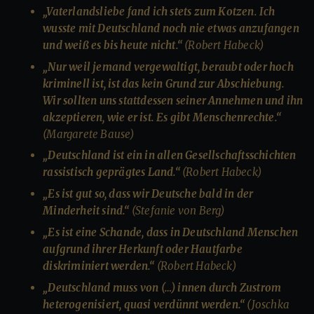
„Vaterlandsliebe fand ich stets zum Kotzen. Ich
wusste mit Deutschland noch nie etwas anzufangen
und weiß es bis heute nicht.“
(Robert Habeck)
„Nur weil jemand vergewaltigt, beraubt oder hoch
kriminell ist, ist das kein Grund zur Abschiebung.
Wir sollten uns stattdessen seiner Annehmen und ihn
akzeptieren, wie er ist. Es gibt Menschenrechte.“
(Margarete Bause)
„Deutschland ist ein in allen Gesellschaftsschichten
rassistisch geprägtes Land.“
(Robert Habeck)
„Es ist gut so, dass wir Deutsche bald in der
Minderheit sind.“
(Stefanie von Berg)
„Es ist eine Schande, dass in Deutschland Menschen
aufgrund ihrer Herkunft oder Hautfarbe
diskriminiert werden.“
(Robert Habeck)
„Deutschland muss von (…) innen durch Zustrom
heterogenisiert, quasi verdünnt werden.“
(Joschka