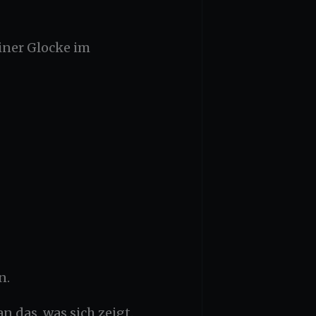
iner Glocke im
n.
das, was sich zeigt.