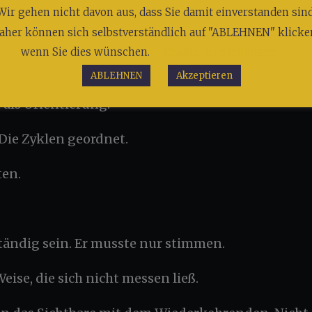
Wir gehen nicht davon aus, dass Sie damit einverstanden sind
aher können sich selbstverständlich auf "ABLEHNEN" klicke
zuvor nur erinnert wurde.
wenn Sie dies wünschen.
Cookie-Einstellungen
ABLEHNEN
Akzeptieren
 als Orientierung.
Die Zyklen geordnet.
ten.
ständig sein. Er musste nur stimmen.
Weise, die sich nicht messen ließ.