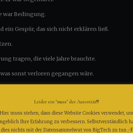
ie war Bedingung.
 ein Gespür, das sich nicht erklären ließ.
tzen.
ung tragen, die viele Jahre brauchte.
 was sonst verloren gegangen wäre.
 einer Form von Gedächtnis.
Leider ein "muss" der Autorität!!!
n gesprochen.
Hier muss stehen, dass diese Website Cookies verwendet, u
 zu Stimme. Von Generation zu Generation.
ngeblich Ihre Erfahrung zu verbessern. Selbstverständlich h
dies nichts mit der Datensammelwut von BigTech zu tun ;-)!
 dieses Wissen zu sammeln.