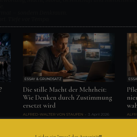
e.
format – sondern Denkraum.
rt. Tiefe vor Tempo.
ESSAY & GRUNDSATZ
ESSA
?
Die stille Macht der Mehrheit:
Pfl
Wie Denken durch Zustimmung
nie
ersetzt wird
wah
ALFRED-WALTER VON STAUFEN
-
3. April 2026
ALFR
2026
Leider ein "muss" der Autorität!!!