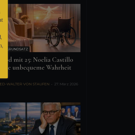
m
at
,
n,
Y & GRUNDSATZ
 Tod mit 25: Noelia Castillo
 die unbequeme Wahrheit
...
ED-WALTER VON STAUFEN
-
27. März 2026