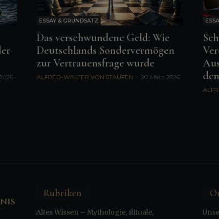
ESSAY & GRUNDSATZ
ESSA
Das verschwundene Geld: Wie
Sch
der
Deutschlands Sondervermögen
Ver
zur Vertrauensfrage wurde
Aus
den.
 2026
ALFRED-WALTER VON STAUFEN
-
20. März 2026
ALFR
Rubriken
Or
Altes Wissen – Mythologie, Rituale,
Unse