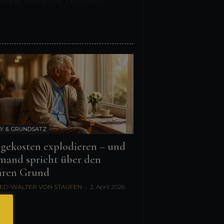
Y & GRUNDSATZ
egekosten explodieren – und
mand spricht über den
ren Grund
ED-WALTER VON STAUFEN
-
2. April 2026