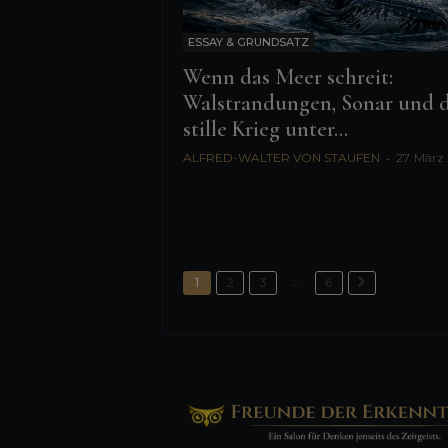
ESSAY & GRUNDSATZ
Wenn das Meer schreit:
Walstrandungen, Sonar und 
stille Krieg unter...
ALFRED-WALTER VON STAUFEN
-
27. März
...
1
2
3
6