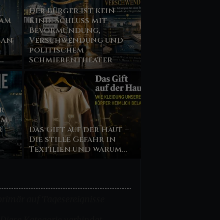
Der Bürger ist kein
 am
Kind: Schluss mit
Bevormundung,
 an
Verschwendung und
politischem
.
Schmierentheater
r
um
r
Das Gift auf der Haut –
Die stille Gefahr in
Textilien und warum...
 primär auf Tagesereignisse
 Diese Kategorie verbindet