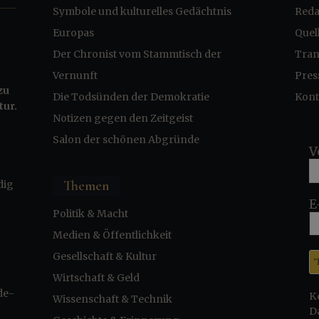
Symbole und kulturelles Gedächtnis
Reda
Europas
Quel
Der Chronist vom Stammtisch der
Tran
Vernunft
Pres
zu
Die Todsünden der Demokratie
Kont
tur.
Notizen gegen den Zeitgeist
Salon der schönen Abgründe
V
Themen
dig
E
Politik & Macht
Medien & Öffentlichkeit
Gesellschaft & Kultur
Wirtschaft & Geld
de-
K
Wissenschaft & Technik
D