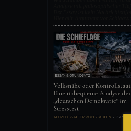
n
Analyse mit philosophischer Tief
Der Essay ist kein Nachrichten
i
Hier gilt: Argument vor Schlagwo
s
ESSAY & GRUNDSATZ
Volksnähe oder Kontrollstaat
Eine unbequeme Analyse der
„deutschen Demokratie“ im
Stresstest
ALFRED-WALTER VON STAUFEN
-
7. April 