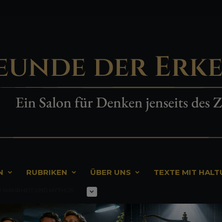
N
RUBRIKEN
ÜBER UNS
TEXTE MIT HAL
N WAHRHEIT UND MYTHOS