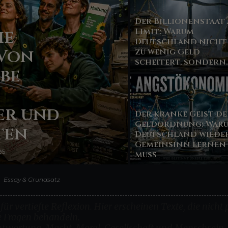
Der Billionenstaat
ie
Limit: Warum
Deutschland nicht
Von
zu wenig Geld
scheitert, sondern..
be
er und
Der kranke Geist de
Geldordnung: War
ten
Deutschland wiede
Gemeinsinn lernen
26
muss
Essay & Grundsatz
ür vertiefte Reflexion. Hier erscheinen Texte, die nicht
e Fragen behandeln.
antwortung, Macht, Moral, Gesellschaft und Menschsein.