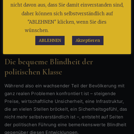
nicht davon aus, dass Sie damit einverstanden sind,
Und wenn genau dieser Kern plötzlich unter
daher können sich selbstverständlich auf
Generalverdacht gerät, dann stimmt etwas
"ABLEHNEN" klicken, wenn Sie dies
Grundlegendes nicht mehr.
wünschen.
Cookie-Einstellungen
ABLEHNEN
Akzeptieren
Die bequeme Blindheit der
politischen Klasse
Während also ein wachsender Teil der Bevölkerung mit
ganz realen Problemen konfrontiert ist – steigende
Preise, wirtschaftliche Unsicherheit, eine Infrastruktur,
die an vielen Stellen bröckelt, ein Sicherheitsgefühl, das
nicht mehr selbstverständlich ist –, entsteht auf Seiten
der politischen Führung eine bemerkenswerte Blindheit
gegenüber diesen Entwicklungen.