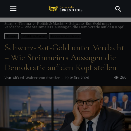
Start
Thema
Politik & Macht
Schwarz-Rot-Gold unter
Verdacht – Wie Steinmeiers Aussagen die Demokratie auf den Kopf...
Thema
Politik & Macht
Essay & Grundsatz
Schwarz-Rot-Gold unter Verdacht
Notizen gegen den Zeitgeist
– Wie Steinmeiers Aussagen die
Demokratie auf den Kopf stellen
260
Von
Alfred-Walter von Staufen
-
19. März 2026