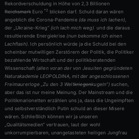
Rekordverschuldung in Höhe von 2,3 Billionen
*2
Reichsmark
Euro
blicken darf. Schuld daran wären
angeblich die Corona-Pandemie
(da muss ich lachen)
,
der „Ukraine-Krieg“
(ich lach mich weg)
und die daraus
resultierende Energiekrise
(nun bekomme ich einen
Lachflash)
. Ich persönlich würde ja die Schuld bei den
scheinbar mutwilligen Zerstörern der Politik, die Politiker
bezahlende Wirtschaft und der politikberatenden
Wissenschaft
(allen voran der von Jesuiten gegründeten
Naturakademie LEOPOLDINA, mit der angeschlossenen
Freimaurerloge „Zu den 3 Welt
kriegen
kugeln“)
suchen,
aber das ist nur meine Meinung. Der Mainstream und die
Politikmarionetten erzählen uns ja, dass die Ungeimpften
und selbstverständlich Putin schuld an dieser Misere
wären. Schließlich können wir ja unseren
„Qualitätsmedien“ vertrauen, laut der wohl
unkorrumpierbaren, unangetasteten heiligen Jungfrau