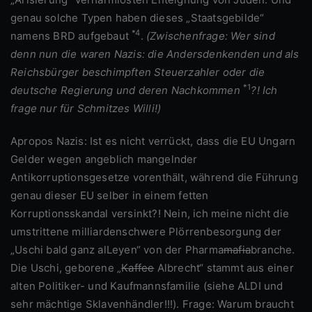
genau solche Typen haben dieses „Staatsgebilde“
*4
namens BRD aufgebaut
.
(Zwischenfrage: Wer sind
denn nun die waren Nazis: die Andersdenkenden und als
Reichsbürger beschimpften Steuerzahler oder die
*1
deutsche Regierung und deren Nachkommen
?! Ich
frage nur für Schmitzes Willi!)
Apropos Nazis: Ist es nicht verrückt, dass die EU Ungarn
Gelder wegen angeblich mangelnder
Antikorruptionsgesetze vorenthält, während die Führung
genau dieser EU selber in einem fetten
Korruptionsskandal versinkt?! Nein, ich meine nicht die
umstrittene milliardenschwere Plörrenbesorgung der
„Uschi bald ganz alLeyen“ von der Pharma
mafia
branche.
Die Uschi, geborene „
Kaffee
Albrecht“ stammt aus einer
alten Politiker- und Kaufmannsfamilie (siehe ALDI und
sehr mächtige Sklavenhändler!!!). Frage: Warum braucht