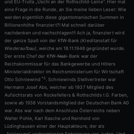
und EU-Trulla „Uschi an der Rothschild-Leine“. Hier mal
eine Frage in die Runde, an Sie meine lieben Leser: Wie
werden eigentlich diese gigantomanischen Summen in
Billionenhöhe finanziert?! Mal schnell darüber
nachdenken und nachschlagen!!! Ach ja, finanziert wird
der ganze Spaß von der KfW-Bank
(Kreditanstalt für
Wiederaufbau)
, welche am 18.11.1948 gegründet wurde.
Der erste Chef der KfW-
Nazi
-Bank war der
Reichskommissar für das Bankgewerbe und Hitlers
Ministerialdirektor im Reichsministerium für Wirtschaft
*3
Otto Schniewind
. Schniewinds Stellvertreter war
Hermann Josef Abs, welcher ab 1937 Mitglied des
Aufsichtsrats von Rockefellers & Rothschilds I.G. Farben,
sowie ab 1938 Vorstandsmitglied der Deutschen Bank AG
war. Abs war nach dem Anschluss Österreichs neben
Walter Pohle, Karl Rasche und Reinhold von
Lüdinghausen einer der Hauptakteure, der als
„Arisierung“ verharmlosten Enteignung von Juden. Und