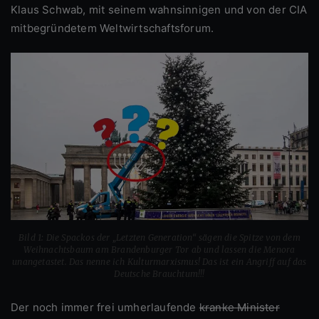
Klaus Schwab, mit seinem wahnsinnigen und von der CIA
mitbegründetem Weltwirtschaftsforum.
Bild 1: Die Spackos der „Letzten Generation“ sägen die Spitze von dem
Weihnachtsbaum am Brandenburger Tor ab und lassen die Menora
unangetastet. Das nenne ich Kulturmarxismus! Das ist ein Angriff auf das
Deutsche Brauchtum!!!
Der noch immer frei umherlaufende
kranke Minister