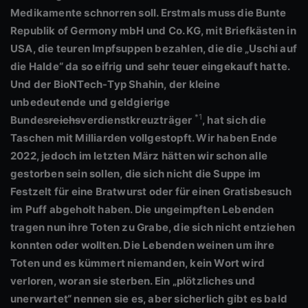
Medikamente schnorren soll. Erstmals muss die Bunte
Republik of Germony mbH und Co. KG, mit Briefkästen in
USA, die teuren Impfsuppen bezahlen, die die „Uschi auf
die Halde“ da so eifrig und sehr teuer eingekauft hatte.
Und der BioNTech-Typ Shahin, der kleine
unbedeutende und geldgierige
*1
Bundes
reichs
verdienstkreuzträger
, hat sich die
Taschen mit Milliarden vollgestopft. Wir haben Ende
2022, jedoch im letzten März hätten wir schon alle
gestorben sein sollen, die sich nicht die Suppe im
Festzelt für eine Bratwurst oder für einen Gratisbesuch
im Puff abgeholt haben. Die ungeimpften Lebenden
tragen nun ihre Toten zu Grabe, die sich nicht entziehen
konnten oder wollten. Die Lebenden weinen um ihre
Toten und es kümmert niemanden, kein Wort wird
verloren, woran sie sterben. Ein „plötzliches und
unerwartet“ nennen sie es, aber sicherlich gibt es bald