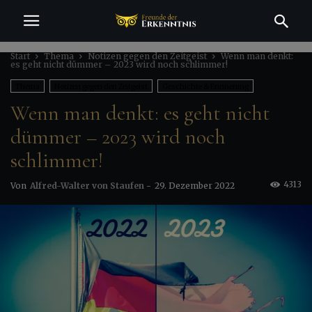
Start
Thema
Notizen gegen den Zeitgeist
Wenn man denkt:
es geht nicht dümmer – 2023 wird noch schlimmer!
Thema
Notizen gegen den Zeitgeist
Geschichte & Erinnerung
Wenn man denkt: es geht nicht
Gesellschaft & Kultur
Politik & Macht
dümmer – 2023 wird noch
schlimmer!
4313
Von
Alfred-Walter von Staufen
-
29. Dezember 2022