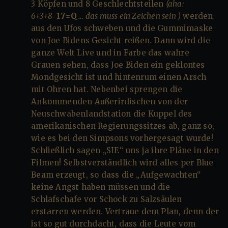
3 Köpfen und 8 Geschlechtsteilen
(aha:
6+3+8=
17
=
Q
… das muss ein Zeichen sein
)
werden
aus den Ufos schweben und die Gummimaske
von Joe Bidens Gesicht reißen. Dann wird die
ganze Welt Live und in Farbe das wahre
Grauen sehen, dass Joe Biden ein geklontes
Mondgesicht ist und hintenrum einen Arsch
mit Ohren hat. Nebenbei sprengen die
Ankommenden Außerirdischen von der
Neuschwabenlandstation die Kuppel des
amerikanischen Regierungssitzes ab, ganz so,
wie es bei den Simpsons vorhergesagt wurde!
Schließlich sagen „SIE“ uns ja ihre Pläne in den
Filmen! Selbstverständlich wird alles per Blue
Beam erzeugt, so dass die „Aufgewachten“
keine Angst haben müssen und die
Schlafschafe vor Schock zu Salzsäulen
erstarren werden. Vertraue dem Plan, denn der
ist so gut durchdacht, dass die Leute vom