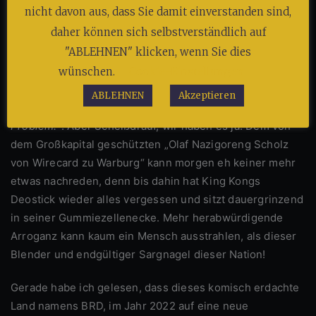
nicht davon aus, dass Sie damit einverstanden sind,
Traumschloss-Politik dieser Traumtänzer, in diesem
daher können sich selbstverständlich auf
BRD-Traumland, während sich das bezahlende Volk
"ABLEHNEN" klicken, wenn Sie dies
immer weiter von diesen
Spinnern
Abzockern abwendet!
*1
Wie sagte doch der Ex-
Stasi
-Bundesreichspräsident
wünschen.
Cookie-Einstellungen
Joachim Gauckler so schön:
„Die Eliten sind gar nicht das
ABLEHNEN
Akzeptieren
Problem, die Bevölkerungen sind im Moment das
Problem.“
. Aber Scheißdrauf, wir haben es ja. Dem von
dem Großkapital geschützten „Olaf Nazigoreng Scholz
von Wirecard zu Warburg“ kann morgen eh keiner mehr
etwas nachreden, denn bis dahin hat King Kongs
Deostick wieder alles vergessen und sitzt dauergrinzend
in seiner Gummiezellenecke. Mehr herabwürdigende
Arroganz kann kaum ein Mensch ausstrahlen, als dieser
Blender und endgültiger Sargnagel dieser Nation!
Gerade habe ich gelesen, dass dieses komisch erdachte
Land namens BRD, im Jahr 2022 auf eine neue