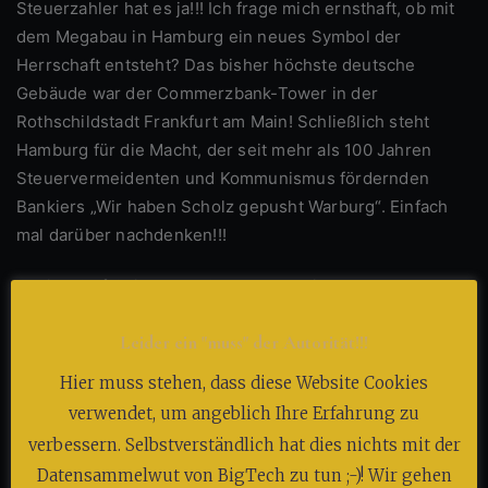
Steuerzahler hat es ja!!! Ich frage mich ernsthaft, ob mit
dem Megabau in Hamburg ein neues Symbol der
Herrschaft entsteht? Das bisher höchste deutsche
Gebäude war der Commerzbank-Tower in der
Rothschildstadt Frankfurt am Main! Schließlich steht
Hamburg für die Macht, der seit mehr als 100 Jahren
Steuervermeidenten und Kommunismus fördernden
Bankiers „Wir haben Scholz gepusht Warburg“. Einfach
mal darüber nachdenken!!!
Achja: „Olaf Chinamann Scholz von Wirecard zu Warburg“
hat vor wenigen Augenblicken mit seinen Zechbrüdern
Leider ein "muss" der Autorität!!!
„Christian was kostet die Welt Lindner“ und dem
Blackout-Märchenonkel Robääärt es gibt kein Volk
Hier muss stehen, dass diese Website Cookies
Habeck-Grimm“ das neue norddeutsche LNG-Terminal
verwendet, um angeblich Ihre Erfahrung zu
medienwirksam eröffnet. Das dieser neugebaute
verbessern. Selbstverständlich hat dies nichts mit der
Blödsinn nun statt einer mehr als 7 Milliarden Euro
Datensammelwut von BigTech zu tun ;-)! Wir gehen
gekostet hat, steht mal wieder für die verfehlte