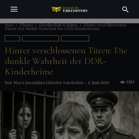
Start
Thema
Gesellschaft & Kultur
Hinter verschlossenen
Türen: Die dunkle Wahrheit der DDR-Kinderheime
Thema
Gesellschaft & Kultur
Politik & Macht
Hinter verschlossenen Türen: Die
dunkle Wahrheit der DDR-
Kinderheime
1781
Von
Mara-Josephine Lützeler von Roden
-
2. Juni 2025