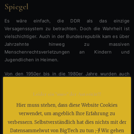
Spiegel
Es wäre einfach, die DDR als das einzige
Versagenssystem zu betrachten. Doch die Wahrheit ist
vielschichtiger. Auch in der Bundesrepublik kam es über
Jahrzehnte hinweg zu massiven
Menschenrechtsverletzungen an Kindern und
Jugendlichen in Heimen.
Von den 1950er bis in die 1980er Jahre wurden auch
westdeutsche Heimkinder Opfer systematischer Gewalt:
körperlich, seelisch, sexuell. Besonders berüchtigt:
Leider ein "muss" der Autorität!!!
Einrichtungen kirchlicher Träger, aber auch staatliche
Fürsorgeanstalten, etwa in Bayern, NRW oder
Hier muss stehen, dass diese Website Cookies
Niedersachsen.
verwendet, um angeblich Ihre Erfahrung zu
verbessern. Selbstverständlich hat dies nichts mit der
Studien wie die des Unabhängigen Beauftragten für
Datensammelwut von BigTech zu tun ;-)! Wir gehen