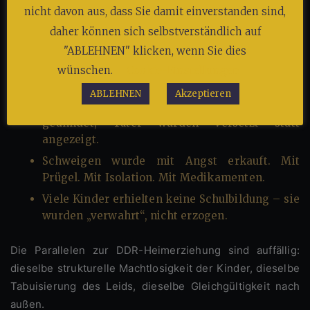
Fragen des sexuellen Kindesmissbrauchs (UBSKM) oder
nicht davon aus, dass Sie damit einverstanden sind,
der Aufarbeitungskommission Heimerziehung
daher können sich selbstverständlich auf
dokumentierten erschütternde Fälle:
"ABLEHNEN" klicken, wenn Sie dies
Kinder wurden zur Arbeit auf Feldern oder in
wünschen.
Cookie-Einstellungen
Fabriken gezwungen – ohne Lohn.
ABLEHNEN
Akzeptieren
Sexualisierte Gewalt wurde häufig nicht
geahndet, Täter wurden versetzt statt
angezeigt.
Schweigen wurde mit Angst erkauft. Mit
Prügel. Mit Isolation. Mit Medikamenten.
Viele Kinder erhielten keine Schulbildung – sie
wurden „verwahrt“, nicht erzogen.
Die Parallelen zur DDR-Heimerziehung sind auffällig:
dieselbe strukturelle Machtlosigkeit der Kinder, dieselbe
Tabuisierung des Leids, dieselbe Gleichgültigkeit nach
außen.