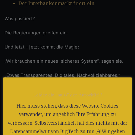
Der Interbankenmarkt friert ein.
Was passiert?
Die Regierungen greifen ein.
Und jetzt – jetzt kommt die Magie:
„Wir brauchen ein neues, sicheres System“, sagen sie.
„Etwas Transparentes, Digitales, Nachvollziehbares.“
Die Geburtsstunde der digitalen Zentralbankwährung
Leider ein "muss" der Autorität!!!
(CBDC).
Hier muss stehen, dass diese Website Cookies
Ein Konto direkt bei der EZB – mit gläsernem Überblick.
verwendet, um angeblich Ihre Erfahrung zu
verbessern. Selbstverständlich hat dies nichts mit der
Kein Bargeld, kein Blackout, keine Ausrede.
Datensammelwut von BigTech zu tun ;-)! Wir gehen