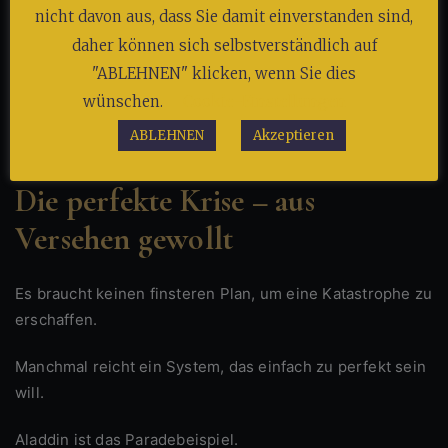
Ironischerweise wird die Einführung damit verkauft als
nicht davon aus, dass Sie damit einverstanden sind,
„Schutz vor Chaos“.
daher können sich selbstverständlich auf
"ABLEHNEN" klicken, wenn Sie dies
Doch wer hat das Chaos mitverursacht?
wünschen.
Cookie-Einstellungen
Ein Schelm, wer Aladdin denkt.
ABLEHNEN
Akzeptieren
Die perfekte Krise – aus
Versehen gewollt
Es braucht keinen finsteren Plan, um eine Katastrophe zu
erschaffen.
Manchmal reicht ein System, das einfach zu perfekt sein
will.
Aladdin ist das Paradebeispiel.