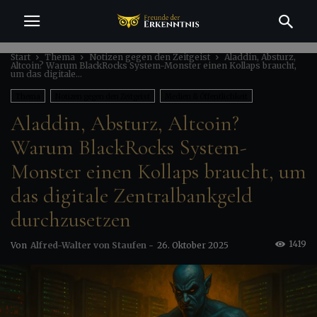
Start
Thema
Notizen gegen den Zeitgeist
Aladdin, Absturz,
Altcoin? Warum BlackRocks System-Monster einen Kollaps braucht,
um das digitale...
Thema
Notizen gegen den Zeitgeist
Medien & Öffentlichkeit
Aladdin, Absturz, Altcoin?
Politik & Macht
Wirtschaft & Geld
Wissenschaft & Technik
Warum BlackRocks System-
Monster einen Kollaps braucht, um
das digitale Zentralbankgeld
durchzusetzen
1419
Von
Alfred-Walter von Staufen
-
26. Oktober 2025