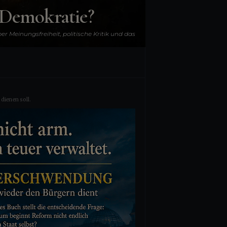
e Demokratie?
er Meinungsfreiheit, politische Kritik und das
zwischen Bürgern, Staat und demokratischen
Institutionen.
dienen soll.