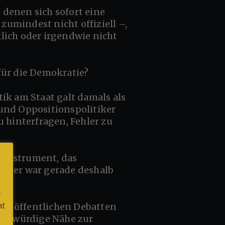
umindest nicht offiziell –,
lich oder irgendwie nicht
 für die Demokratie?
e und Oppositionspolitiker
u hinterfragen, Fehler zu
ja, er war gerade deshalb
m
at
merkwürdige Nähe zur