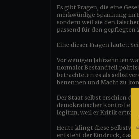
Es gibt Fragen, die eine Gesellschaft gern beantwortet. Und es gibt Fragen, bei denen sich sofort eine
merkwürdige Spannung im Raum
sondern weil sie den falsche
passend für den gepflegten Z
Eine dieser Fragen lautet: S
Vor wenigen Jahrzehnten wäre diese Frage vermutlich seltsam erschienen. Kritik am Staat galt damals als
normaler Bestandteil politisc
betrachteten es als selbstve
benennen und Macht zu kont
Der Staat selbst erschien dabei nicht als empfindliches Wesen, sondern als ein Instrument, das
demokratischer Kontrolle unte
legitim, weil er Kritik ertra
a
Heute klingt diese Selbstverständlichkeit manchmal erstaunlich fragil. In vielen öffentlichen Debatten
entsteht der Eindruck, dass 