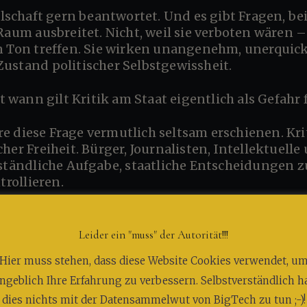
 ausbreitet. Nicht, weil sie verboten wären – z
n Ton treffen. Sie wirken unangenehm, unerquick
ustand politischer Selbstgewissheit.
eit wann gilt Kritik am Staat eigentlich als Gefahr
her Freiheit. Bürger, Journalisten, Intellektuell
rständliche Aufgabe, staatliche Entscheidungen z
rollieren.
rliegt. Er war stark genug, Kritik zu ertragen – 
Leider ein "muss" der Autorität!!!
gen konnte.
Hier muss stehen, dass diese Website Cookies verwendet, u
ngeblich Ihre Erfahrung zu verbessern. Selbstverständlich h
fundamentale Kritik am Staat plötzlich in eine 
dies nichts mit der Datensammelwut von BigTech zu tun ;-)!