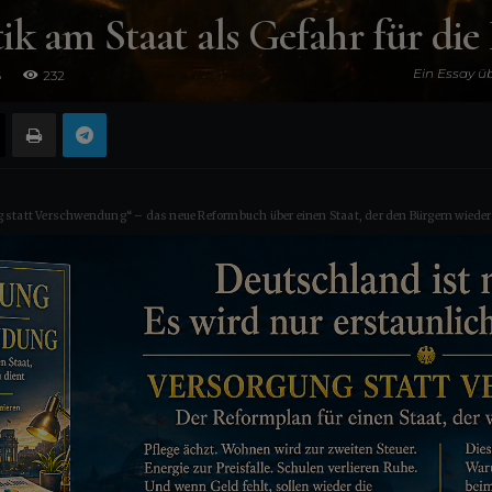
tik am Staat als Gefahr für di
Ein Essay üb
6
232
Verhältnis 
 statt Verschwendung“ – das neue Reformbuch über einen Staat, der den Bürgern wieder 