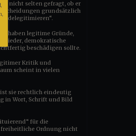
rd nicht selten gefragt, ob er
,
 Entscheidungen grundsätzlich
n,
ie delegitimieren“.
r wieder, demokratische
chtfertig beschädigen sollte.
aum scheint in vielen
 in Wort, Schrift und Bild
1
reiheitliche Ordnung nicht