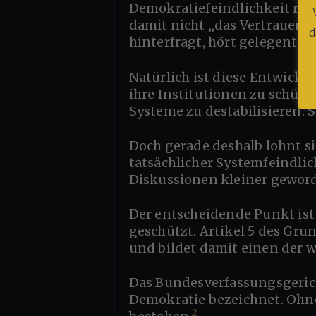
Demokratiefeindlichkeit rückt
damit nicht „das Vertrauen i
d
hinterfragt, hört gelegentli
Natürlich ist diese Entwicklung nicht völlig aus der Luft gegriffen. Demokratien haben legitime Gründe,
ihre Institutionen zu schüt
Systeme zu destabilisieren. S
Doch gerade deshalb lohnt sich eine genauere Betrachtung. Denn zwischen legitimer Kritik und
tatsächlicher Systemfeindlic
Diskussionen kleiner geword
Der entscheidende Punkt ist dabei nicht, ob Kritik erlaubt ist. In Deutschland ist sie rechtlich eindeutig
geschützt. Artikel 5 des Gru
und bildet damit einen der 
Das Bundesverfassungsgericht hat diese Freiheit sogar als „schlechthin konstituierend“ für die
Demokratie bezeichnet. Ohn
2