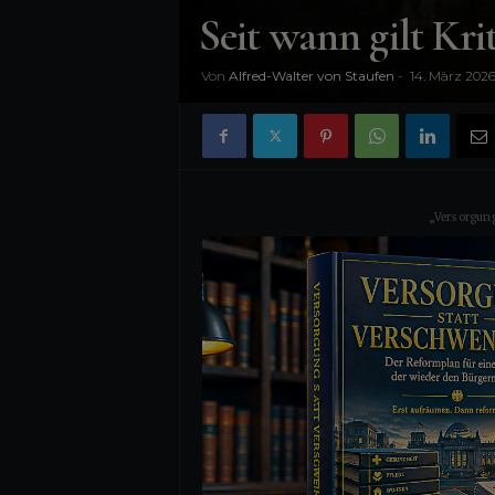
n
Seit wann gilt Kri
i
Von
Alfred-Walter von Staufen
-
14. März 202
s
„Versorgung