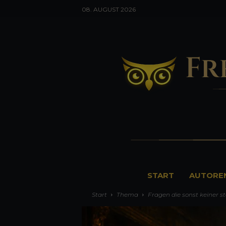
08. AUGUST 2026
F
START
AUTORE
r
Start
Thema
Fragen die sonst keiner ste
e
u