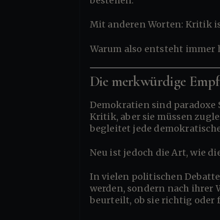
bestehen.
Mit anderen Worten: Kritik i
Warum also entsteht immer 
Die merkwürdige Empfi
Demokratien sind paradoxe Systeme. Sie beruhen auf Freiheit, aber sie brauchen Stabilität. Sie erlauben
Kritik, aber sie müssen zugl
begleitet jede demokratisch
Neu ist jedoch die Art, wie
In vielen politischen Debatten scheint Kritik nicht mehr ausschließlich nach ihrem Argument bewertet zu
werden, sondern nach ihrer 
beurteilt, ob sie richtig oder