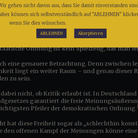
. Wer staatliche Maßnahmen scharf kritisiert, wi
Wir gehen nicht davon aus, dass Sie damit einverstanden sind
n die Institutionen untergräbt“. Wer politische
aher können sich selbstverständlich auf "ABLEHNEN" klicke
ch den Vorwurf, solche Kritik könne „die Demokrat
wenn Sie dies wünschen.
Cookie-Einstellungen
ABLEHNEN
Akzeptieren
zen. Extremistische Bewegungen versuchen imme
taatliche Ordnung ist kein Spielzeug, das man lei
hkeit liegt ein weiter Raum – und genau dieser R
en zu sein.
ndgesetzes garantiert die freie Meinungsäußerung
wichtigsten Pfeiler der demokratischen Ordnung.
e den offenen Kampf der Meinungen könne eine f