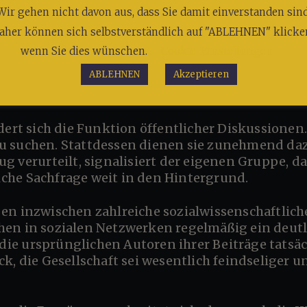
Wir gehen nicht davon aus, dass Sie damit einverstanden sind
aher können sich selbstverständlich auf "ABLEHNEN" klicke
tlich an ihre Grenzen bringen könnten. Noch be
wenn Sie dies wünschen.
Cookie-Einstellungen
eworfen, sie stelle Gewinne über gesellschaftlich
ABLEHNEN
Akzeptieren
korrekt sein. Nur interessiert sich in diesem S
etzt die Prüfung von Fakten.
u suchen. Stattdessen dienen sie zunehmend daz
 verurteilt, signalisiert der eigenen Gruppe, das
liche Sachfrage weit in den Hintergrund.
en in sozialen Netzwerken regelmäßig ein deutl
ie ursprünglichen Autoren ihrer Beiträge tatsä
k, die Gesellschaft sei wesentlich feindseliger u