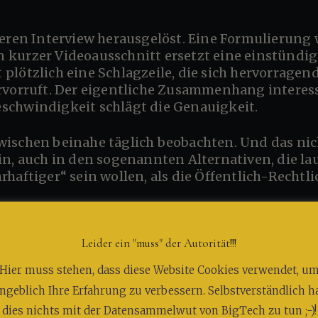
kurzer Videoausschnitt ersetzt eine einstündige
ötzlich eine Schlagzeile, die sich hervorragend te
rvorruft. Der eigentliche Zusammenhang interes
chwindigkeit schlägt die Genauigkeit.
in, auch in den sogenannten Alternativen, die l
haftiger“ sein wollen, als die Öffentlich-Rechtli
ch unerwünschte Nebenwirkungen besitzen könne
Leider ein "muss" der Autorität!!!
en in sozialen Netzwerken Überschriften wie: Pro
e Stunden später wird nicht mehr darüber diskut
Hier muss stehen, dass diese Website Cookies verwendet, u
h beschrieben hat, stattdessen beschäftigt sich 
ngeblich Ihre Erfahrung zu verbessern. Selbstverständlich h
Richtung dieser Mann angeblich angehöre. Seine 
dies nichts mit der Datensammelwut von BigTech zu tun ;-)!
lständig hinter seiner vermeintlichen Gesinnun