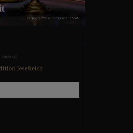
it
Fragen, die sonst keiner stellt!
dienen soll.