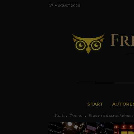
07. AUGUST 2026
F
START
AUTORE
r
Start
Thema
Fragen die sonst keiner st
e
u