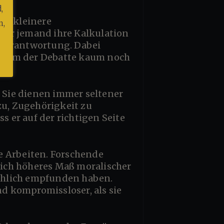
,
n,
vor jemand ihre Kalkulation
e Verantwortung. Dabei
tadium der Debatte kaum noch
u, Zugehörigkeit zu
s er auf der richtigen Seite
ich höheres Maß moralischer
chlich empfunden haben.
nd kompromissloser, als sie