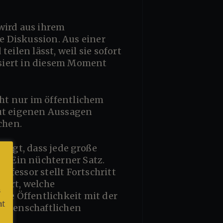
 Diskussion. Aus einer
ilen lässt, weil sie sofort
siert in diesem Moment
aut eigenen Aussagen
chen.
. Ein nüchterner Satz.
fessor stellt Fortschritt
iert, welche
m
die Öffentlichkeit mit der
at
wissenschaftlichen
g.