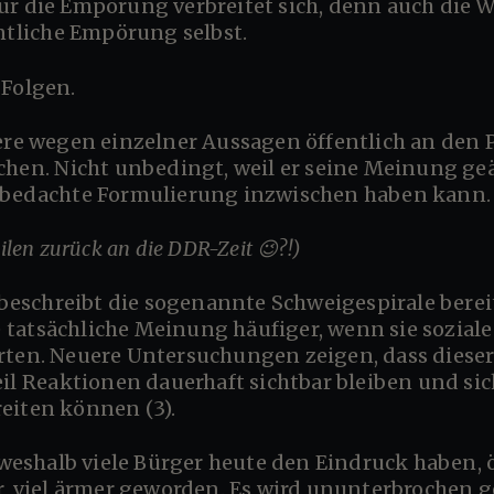
entliche Empörung selbst.
 Folgen.
chen. Nicht unbedingt, weil er seine Meinung geä
unbedachte Formulierung inzwischen haben kann.
eilen zurück an die DDR-Zeit 😉?!)
tatsächliche Meinung häufiger, wenn sie sozial
rten. Neuere Untersuchungen zeigen, dass dieser
eil Reaktionen dauerhaft sichtbar bleiben und si
eiten können (3).
r, viel ärmer geworden. Es wird ununterbrochen 