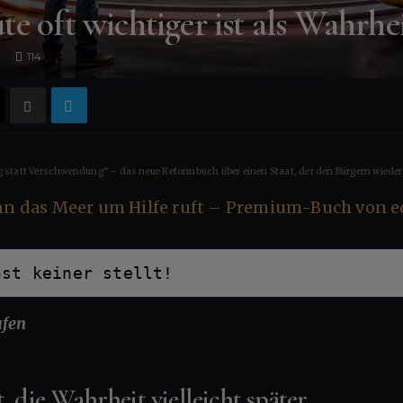
 oft wichtiger ist als Wahrhe
114
 statt Verschwendung“ – das neue Reformbuch über einen Staat, der den Bürgern wieder 
nst keiner stellt!
ufen
 die Wahrheit vielleicht später