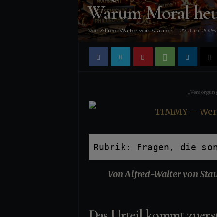
Warum Moral heute
n
i
Von
Alfred-Walter von Staufen
-
27. Juni 2026
s
„Versorgung
Rubrik: Fragen, die so
Von Alfred-Walter von Sta
Das Urteil kommt zuerst,