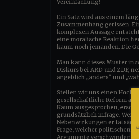
Vereinfachung!
Ein Satz wird aus einem längeren Interview herausgelöst. Eine Formulierung wird aus ihrem
Zusammenhang gerissen. Ein 
komplexen Aussage entsteht pl
eine moralische Reaktion he
kaum noch jemanden. Die Ges
Man kann dieses Muster inzwischen beinahe täglich beobachten. Und das nicht nur im öffentlichem
Diskurs bei ARD und ZDF, ne
angeblich „anders“ und „wahr
Stellen wir uns einen Hochschulprofessor vor, der in einer Podiumsdiskussion sagt, dass jede große
gesellschaftliche Reform au
Kaum ausgesprochen, erschein
grundsätzlich infrage. Wenig
Nebenwirkungen er tatsächlic
a
Frage, welcher politischen 
Argumente verschwinden vol