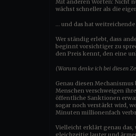
Mit anderen Worten: Nicht nur die Empörung verbreitet sich, denn auch die Wahrnehmung der Empörung
wächst schneller als die eig
… und das hat weitreichende
Wer ständig erlebt, dass andere wegen einzelner Aussagen öffentlich an den Pranger gestellt werden,
beginnt vorsichtiger zu spre
den Preis kennt, den eine 
(Warum denke ich bei diesen Z
Genau diesen Mechanismus beschreibt die sogenannte Schweigespirale bereits seit Jahrzehnten.
Menschen verschweigen ihre 
öffentliche Sanktionen erwa
sogar noch verstärkt wird, w
Minuten millionenfach verbr
Vielleicht erklärt genau das, weshalb viele Bürger heute den Eindruck haben, öffentliche Debatten seien
gleichzeitig lauter und ärme