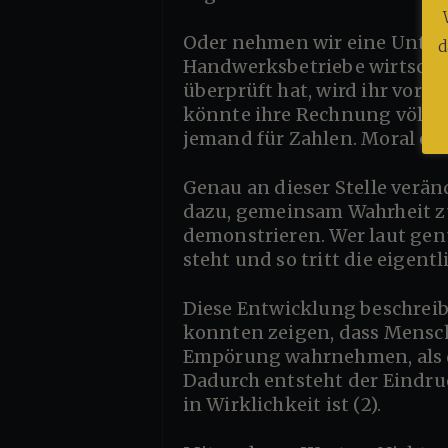
Oder nehmen wir eine Unternehmerin, die erklärt, dass steigende Energiepreise kleinere
d
Handwerksbetriebe wirtschaf
überprüft hat, wird ihr vorg
könnte ihre Rechnung völlig 
jemand für Zahlen. Moral ers
Genau an dieser Stelle verändert sich die Funktion öffentlicher Diskussionen. Sie dienen immer seltener
dazu, gemeinsam Wahrheit z
demonstrieren. Wer laut genug
steht und so tritt die eigent
Diese Entwicklung beschreiben inzwischen zahlreiche sozialwissenschaftliche Arbeiten. Forschende
konnten zeigen, dass Mensch
Empörung wahrnehmen, als d
Dadurch entsteht der Eindruc
in Wirklichkeit ist (2).