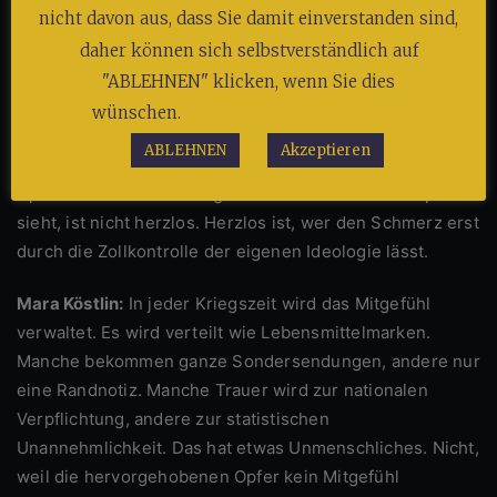
nicht davon aus, dass Sie damit einverstanden sind,
Buchhaltung des Krieges. Ein Toter ist nicht gleich ein
Toter. Ein zerstörtes Haus ist nicht gleich ein zerstörtes
daher können sich selbstverständlich auf
Haus. Ein weinendes Kind ist nicht gleich ein weinendes
"ABLEHNEN" klicken, wenn Sie dies
Kind. Die Propaganda sortiert die Tränen nach
wünschen.
Cookie-Einstellungen
politischer Verwendbarkeit. Und wer diese Sortierung
ABLEHNEN
Akzeptieren
kritisiert, gilt sofort als herzlos gegenüber den richtigen
Opfern. Dabei ist das Gegenteil der Fall. Wer alle Opfer
sieht, ist nicht herzlos. Herzlos ist, wer den Schmerz erst
durch die Zollkontrolle der eigenen Ideologie lässt.
Mara Köstlin:
In jeder Kriegszeit wird das Mitgefühl
verwaltet. Es wird verteilt wie Lebensmittelmarken.
Manche bekommen ganze Sondersendungen, andere nur
eine Randnotiz. Manche Trauer wird zur nationalen
Verpflichtung, andere zur statistischen
Unannehmlichkeit. Das hat etwas Unmenschliches. Nicht,
weil die hervorgehobenen Opfer kein Mitgefühl