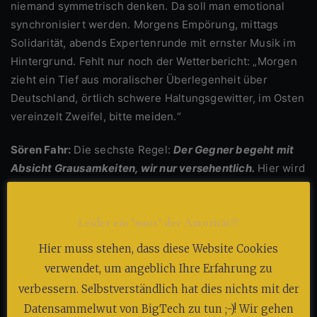
niemand symmetrisch denken. Da soll man emotional
synchronisiert werden. Morgens Empörung, mittags
Solidarität, abends Expertenrunde mit ernster Musik im
Hintergrund. Fehlt nur noch der Wetterbericht: „Morgen
zieht ein Tief aus moralischer Überlegenheit über
Deutschland, örtlich schwere Haltungsgewitter, im Osten
vereinzelt Zweifel, bitte meiden.“
Sören Fahr:
Die sechste Regel:
Der Gegner begeht mit
Absicht Grausamkeiten, wir nur versehentlich.
Hier wird
es besonders düster. Denn diese Regel entscheidet
darüber, welches Leid als Beweis gilt und welches Leid
Leider ein "muss" der Autorität!!!
entschuldigt wird. Der Gegner mordet, wir irren. Der
Gegner zerstört, wir treffen bedauerlicherweise. Der
Hier muss stehen, dass diese Website Cookies
Gegner hasst, wir verteidigen. Der Gegner plant das
verwendet, um angeblich Ihre Erfahrung zu
Böse, wir geraten höchstens in tragische Umstände.
verbessern. Selbstverständlich hat dies nichts mit der
Datensammelwut von BigTech zu tun ;-)! Wir gehen
Alfred-Walter von Staufen:
Das ist die moralische