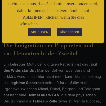
verträgt
Kontext
: Wer löste den Krieg aus, wer führte
nicht davon aus, dass Sie damit einverstanden sind,
ihn, wer litt, wer litt wann und warum? Nur wenn man
daher können sich selbstverständlich auf
Kontext zulässt
, wird Gedenken reif. Ansonsten bleibt es
"ABLEHNEN" klicken, wenn Sie dies
Ressentimentpflege
auf beiden Seiten: hier die glatte
wünschen.
Cookie-Einstellungen
Staatsnarration, dort die rauhe Gegenrechnung.
ABLEHNEN
Akzeptieren
Die Emigration der Propheten und
das Heimatrecht der Zweifel
Ein beliebtes Motiv der digitalen Patrioten ist das „
Exil
des Widerstands
“. Man sendet von woanders und
erklärt, warum man hier nicht mehr kann. Manchmal mag
das
legitime Sicherheit
sein, oft ist es
Stilmittel
.
Irgendwo zwischen Miami, Dubai, Belgrad und Telegram
entsteht eine
Heimat aus WLAN
, die dem physischen
Deutschland die
Tableau-Rolle
zuweist: Man braucht es,