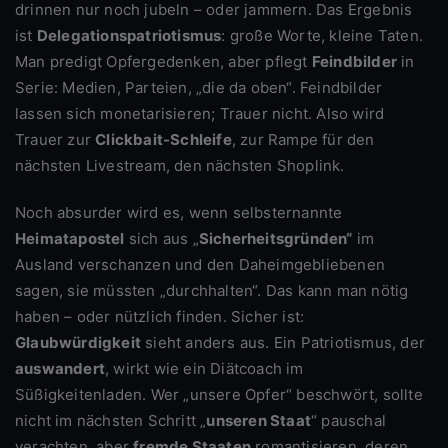
drinnen nur noch jubeln – oder jammern. Das Ergebnis
ist
Delegationspatriotismus
: große Worte, kleine Taten.
Man predigt Opfergedenken, aber pflegt
Feindbilder
in
Serie: Medien, Parteien, „die da oben“. Feindbilder
lassen sich monetarisieren; Trauer nicht. Also wird
Trauer zur
Clickbait-Schleife
, zur Rampe für den
nächsten Livestream, den nächsten Shoplink.
Noch absurder wird es, wenn selbsternannte
Heimatapostel
sich aus „
Sicherheitsgründen“
im
Ausland verschanzen und den Daheimgebliebenen
sagen, sie müssten „durchhalten“. Das kann man nötig
haben – oder nützlich finden. Sicher ist:
Glaubwürdigkeit
sieht anders aus. Ein Patriotismus, der
auswandert
, wirkt wie ein Diätcoach im
Süßigkeitenladen. Wer „unsere Opfer“ beschwört, sollte
nicht im nächsten Schritt „
unseren Staat
“ pauschal
verachten, aber
fremde Staaten
romantisieren, deren