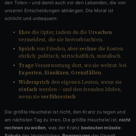
den Toten – und damit auch vor den Lebenden, die von
unseren Entscheidungen abhängen. Die Moral ist
schlicht und unbequem:
Ehre
die Opfer, indem du die
Ursachen
vermeidest, die sie hervorbrachten.
Sprich
von Frieden, aber
rechne
die Kosten
ehrlich: politisch, wirtschaftlich, moralisch.
Trage
Verantwortung dort, wo sie wehtut: bei
Exporten
,
Einsätzen
,
Grenzfällen
.
Widersprich
den eigenen Leuten, wenn sie
einfach
werden – und den fremden Idolen,
wenn sie
verführerisch
Die größte Heuchelei ist nicht, den Kranz zu legen und
am nächsten Tag zu irren. Die größte Heuchelei ist,
nicht
rechnen zu wollen
, was der Kranz
bedeuten müsste
:
Schutz
der Verletzlichen,
Begrenzung
der Gewalt,