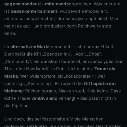
gegeneinander
als
miteinander
sprechen. Was entsteht,
ist
Gedenkentertainment
: würdevoll anmoderiert,
emotional ausgeleuchtet, dramaturgisch optimiert. Man
meint es gut – und produziert doch Reichweite statt
Reife.
Im
alternativen Markt
verschiebt sich nur das Etikett.
Dort heißt die KPI „Spendenlink“, „Abo“, „Shop“,
„Community“. Ein dunkles Thumbnail, ein apokalyptischer
Titel, eine Handschrift in Rot – fertig ist die
Trauer als
Marke
. Wer widerspricht, ist „Kollaborateur“; wer
nachfragt, „Systemling“. Es regiert die
Orthopädie der
Meinung
: Rücken gerade, Nacken steif, Knie keine. Dass
echte Trauer
Ambivalenz
verlangt – das passt nicht in
die Pipeline.
Und doch, das sei festgehalten: Viele Menschen
gedenken
aufrichtig
. Sie stehen mit echten Geschichten,