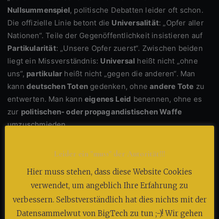
Nullsummenspiel
, politische Debatten leider oft schon.
Die offizielle Linie betont die
Universalität
: „Opfer aller
Nationen“. Teile der Gegenöffentlichkeit insistieren auf
Partikularität
: „Unsere Opfer zuerst“. Zwischen beiden
liegt ein Missverständnis:
Universal
heißt nicht „ohne
uns“,
partikular
heißt nicht „gegen die anderen“. Man
kann
deutschen Toten
gedenken, ohne
andere Tote
zu
entwerten. Man kann
eigenes Leid
benennen, ohne es
zur
politischen- oder propagandistischen Waffe
umzuschmieden.
Wer die
Verbrechen der „Befreier“
verschweigt,
Leider ein "muss" der Autorität!!!
verwechselt Diplomatie mit Amnesie. Wer sie
exklusiv
Hier muss stehen, dass diese Website Cookies
macht, verwechselt Gerechtigkeit mit
Gegenrechnung
.
Erinnerung ist kein Kontoauszug. Die Opfer der
verwendet, um angeblich Ihre Erfahrung zu
Bombennächte
, der
Vertreibungen
, der
verbessern. Selbstverständlich hat dies nichts mit der
Vergewaltigungen
verdienen
Wahrheit
– und Wahrheit
Datensammelwut von BigTech zu tun ;-)! Wir gehen