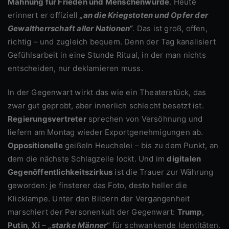
Mahnung für Frieden und Menschenwürde
. Heute
erinnert er offiziell
„an die Kriegstoten und Opfer der
Gewaltherrschaft aller Nationen“
. Das ist groß, offen,
richtig – und zugleich bequem. Denn der Tag kanalisiert
Gefühlsarbeit in eine Stunde Ritual, in der man nichts
entscheiden, nur deklamieren muss.
In der Gegenwart wirkt das wie ein Theaterstück, das
zwar gut geprobt, aber innerlich schlecht besetzt ist.
Regierungsvertreter
sprechen von Versöhnung und
liefern am Montag wieder Exportgenehmigungen ab.
Oppositionelle
geißeln Heuchelei – bis zu dem Punkt, an
dem die nächste Schlagzeile lockt. Und im
digitalen
Gegenöffentlichkeitszirkus
ist die Trauer zur Währung
geworden: je finsterer das Foto, desto heller die
Klicklampe. Unter den Bildern der Vergangenheit
marschiert der Personenkult der Gegenwart:
Trump
,
Putin
,
Xi
– „
starke Männer
“ für schwankende Identitäten.