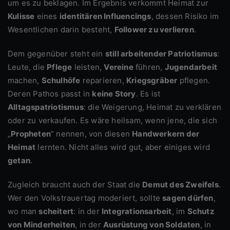
um es zu beklagen. Im Ergebnis verkommt Heimat zur
Kulisse
eines
identitären Influencings
, dessen Risiko im
Wesentlichen darin besteht,
Follower zu verlieren
.
Dem gegenüber steht ein
still arbeitender Patriotismus
:
Leute, die
Pflege
leisten,
Vereine
führen,
Jugendarbeit
machen,
Schulhöfe
reparieren,
Kriegsgräber
pflegen.
Deren Pathos passt in
keine Story
. Es ist
Alltagspatriotismus
: die Weigerung, Heimat zu verklären
oder zu verkaufen. Es wäre heilsam, wenn jene, die sich
„
Propheten
“ nennen, von diesen
Handwerkern der
Heimat
lernten. Nicht alles wird gut, aber einiges wird
getan
.
Zugleich braucht auch der Staat die
Demut des Zweifels
.
Wer den Volkstrauertag moderiert, sollte
sagen dürfen
,
wo man
scheitert
: in der
Integrationsarbeit
, im
Schutz
von Minderheiten
, in der
Ausrüstung von Soldaten
, in