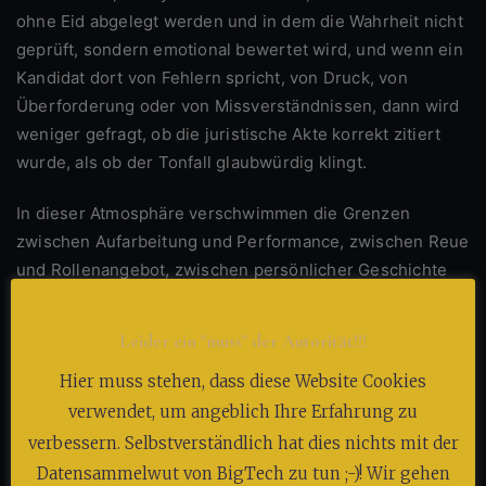
ohne Eid abgelegt werden und in dem die Wahrheit nicht
geprüft, sondern emotional bewertet wird, und wenn ein
Kandidat dort von Fehlern spricht, von Druck, von
Überforderung oder von Missverständnissen, dann wird
weniger gefragt, ob die juristische Akte korrekt zitiert
wurde, als ob der Tonfall glaubwürdig klingt.
In dieser Atmosphäre verschwimmen die Grenzen
zwischen Aufarbeitung und Performance, zwischen Reue
und Rollenangebot, zwischen persönlicher Geschichte
und Produktionsentscheidung – und genau diese
Unschärfe ist der Treibstoff des Formats, denn sie
Leider ein "muss" der Autorität!!!
erlaubt es, dass Zuschauer projizieren, vergeben,
Hier muss stehen, dass diese Website Cookies
zweifeln oder jubeln, ohne sich mit den komplizierten
Details eines realen Verfahrens auseinandersetzen zu
verwendet, um angeblich Ihre Erfahrung zu
müssen.
verbessern. Selbstverständlich hat dies nichts mit der
Datensammelwut von BigTech zu tun ;-)! Wir gehen