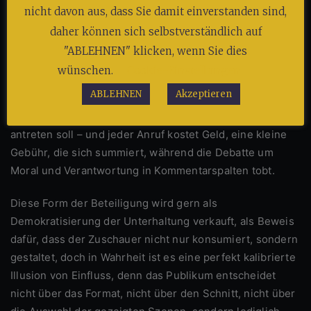
nicht davon aus, dass Sie damit einverstanden sind,
Die 50 Cent-Demokratie: Das Voting
daher können sich selbstverständlich auf
als moralische Illusion
"ABLEHNEN" klicken, wenn Sie dies
wünschen.
Cookie-Einstellungen
Das Publikum entscheidet, heißt es dann, und tatsächlich
ABLEHNEN
Akzeptieren
kann man per Telefon oder App abstimmen, wer bleiben
darf, wer gehen muss, wer zur nächsten Prüfung
antreten soll – und jeder Anruf kostet Geld, eine kleine
Gebühr, die sich summiert, während die Debatte um
Moral und Verantwortung in Kommentarspalten tobt.
Diese Form der Beteiligung wird gern als
Demokratisierung der Unterhaltung verkauft, als Beweis
dafür, dass der Zuschauer nicht nur konsumiert, sondern
gestaltet, doch in Wahrheit ist es eine perfekt kalibrierte
Illusion von Einfluss, denn das Publikum entscheidet
nicht über das Format, nicht über den Schnitt, nicht über