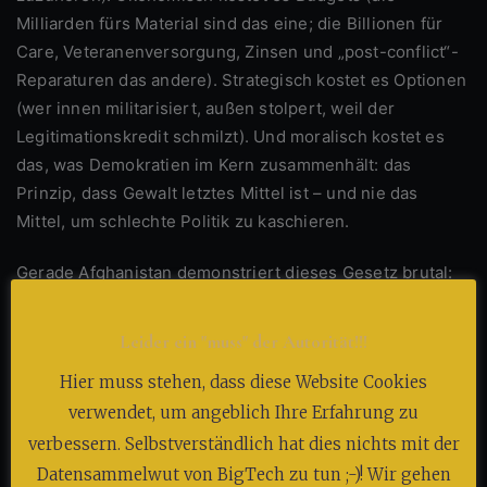
Milliarden fürs Material sind das eine; die Billionen für
Care, Veteranenversorgung, Zinsen und „post-conflict“-
Reparaturen das andere). Strategisch kostet es Optionen
(wer innen militarisiert, außen stolpert, weil der
Legitimationskredit schmilzt). Und moralisch kostet es
das, was Demokratien im Kern zusammenhält: das
Prinzip, dass Gewalt letztes Mittel ist – und nie das
Mittel, um schlechte Politik zu kaschieren.
Gerade Afghanistan demonstriert dieses Gesetz brutal:
Selbst wenn die ersten Wochen aussehen wie ein
Triumphmarsch, bleibt die Frage: Was ist am Ende
Leider ein "muss" der Autorität!!!
erreicht? Wer regiert danach? Wie verhindert man das
Hier muss stehen, dass diese Website Cookies
Machtvakuum, in das die schlimmsten Akteure mit
verwendet, um angeblich Ihre Erfahrung zu
Freifahrtschein hineinlaufen? Dass die Taliban 2021
wieder die Macht übernahmen, ist nicht
verbessern. Selbstverständlich hat dies nichts mit der
Interpretationskunst, es ist Chronologie. So funktioniert
Datensammelwut von BigTech zu tun ;-)! Wir gehen