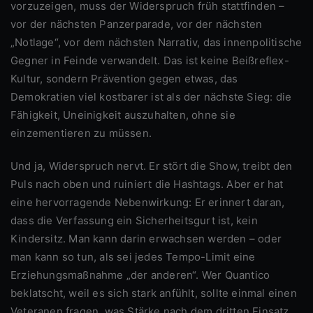
vorzuzeigen, muss der Widerspruch früh stattfinden –
vor der nächsten Panzerparade, vor der nächsten
„Notlage“, vor dem nächsten Narrativ, das innenpolitische
Gegner in Feinde verwandelt. Das ist keine Beißreflex-
Kultur, sondern Prävention gegen etwas, das
Demokratien viel kostbarer ist als der nächste Sieg: die
Fähigkeit, Uneinigkeit auszuhalten, ohne sie
einzementieren zu müssen.
Und ja, Widerspruch nervt. Er stört die Show, treibt den
Puls nach oben und ruiniert die Hashtags. Aber er hat
eine hervorragende Nebenwirkung: Er erinnert daran,
dass die Verfassung ein Sicherheitsgurt ist, kein
Kindersitz. Man kann darin erwachsen werden – oder
man kann so tun, als sei jedes Tempo-Limit eine
Erziehungsmaßnahme „der anderen“. Wer Quantico
beklatscht, weil es sich stark anfühlt, sollte einmal einen
Veteranen fragen, was Stärke nach dem dritten Einsatz