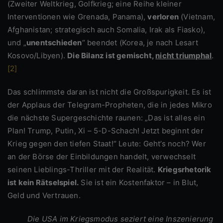
(Zweiter Weltkrieg, Golfkrieg; eine Reihe kleiner
Interventionen wie Grenada, Panama),
verloren
(Vietnam,
Afghanistan; strategisch auch Somalia, Irak als Fiasko),
und „
unentschieden
“ beendet (Korea, je nach Lesart
Kosovo/Libyen).
Die Bilanz ist gemischt,
nicht triumphal
.
[2]
Das schlimmste daran ist nicht die Großspurigkeit. Es ist
der Applaus der Telegram-Propheten, die in jedes Mikro
die nächste Supergeschichte raunen: „Das ist alles ein
Plan! Trump, Putin, Xi – 5-D-Schach! Jetzt beginnt der
Krieg gegen den tiefen Staat!“ Leute: Geht’s noch? Wer
an der Börse der Einbildungen handelt, verwechselt
seinen Lieblings-Thriller mit der Realität.
Kriegsrhetorik
ist kein Rätselspiel.
Sie ist ein Kostenfaktor – in Blut,
Geld und Vertrauen.
Die USA im Kriegsmodus seziert eine Inszenierung