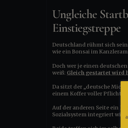
Ungleiche Start
Einstiegstreppe
Deutschland rühmt sich seiner Chancengleichheit – einem Märchen, das in Sonntagsreden gepflegt wird
wie ein Bonsai im Kanzleram
Doch wer je einen deutschen Klassenraum, eine Jobbörse oder eine Behörde von innen gesehen hat,
weiß:
Gleich gestartet wird h
Da sitzt der „deutsche Michel“ – pünktlich, bescheiden, mit ordentlicher Steuer-ID – und startet mit
einem Koffer voller Pflichten
Auf der anderen Seite ein Neuankömmling: ein Flüchtling, ein Neu-Bürger, jemand, der eben ins
Sozialsystem integriert wird
a