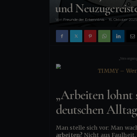
n
und Neuzugereist
i
Von
Freunde der Erkenntnis
-
16. Oktober 2025
s
„Versorgung
„Arbeiten lohnt 
deutschen Allta
Man stelle sich vor: Man wa
arbeiten?
Nicht aus Faulheit