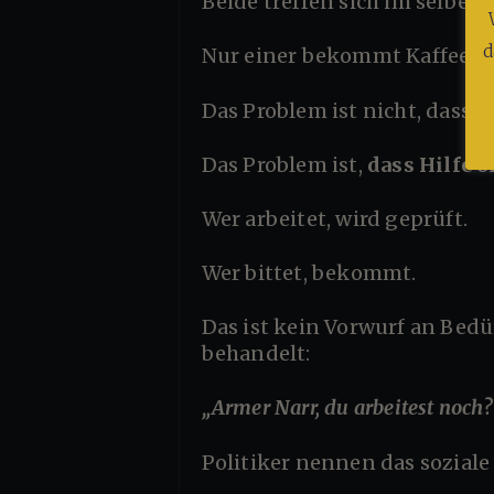
Beide treffen sich im selben
d
Nur einer bekommt Kaffee a
Das Problem ist nicht, dass di
Das Problem ist,
dass Hilfe o
Wer arbeitet, wird geprüft.
Wer bittet, bekommt.
Das ist kein Vorwurf an Bedürftige – sondern ein Schlag gegen ein System, das Leistung wie Dummheit
behandelt:
„Armer Narr, du arbeitest noch
Politiker nennen das sozia