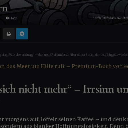
en
Mehrfachjobs für den
1451
Neuzugereisten - „
 statt Verschwendung“ – das neue Reformbuch über einen Staat, der den Bürgern wieder 
sich nicht mehr“ – Irrsinn 
g
cht morgens auf, löffelt seinen Kaffee – und denk
, sondern aus blanker Hoffnungslosigkeit. Denn 