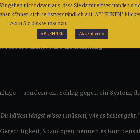
 Hausflur des Jobcenters, beide sagen „Guten Tag“
Wir gehen nicht davon aus, dass Sie damit einverstanden sind
aher können sich selbstverständlich auf "ABLEHNEN" klicke
ngeboten.
wenn Sie dies wünschen.
Cookie-Einstellungen
e Hilfe existiert.
ABLEHNEN
Akzeptieren
ft besser bezahlt wird als Hoffnung
.
? Du hättest längst wissen müssen, wie es besser geht.“
le Gerechtigkeit, Soziologen nennen es Kompensa