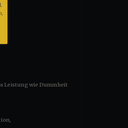
.
,
n,
tion,