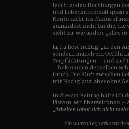
leuchtenden Hochburgen des 
und Lebensunterhalt quasi a
Konto nicht ins Minus stürzt
zumindest nicht für die, die 
sieht zu, wie andere „alles
Ja, du liest richtig: „in den Arsch geschoben“ – denn so fühlt sich das an. Nicht nur eine rhetorische Spitze,
sondern manch ein Gefühl im 
Verpflichtungen – und sie? D
– bekommen denselben Schut
Druck. Die Kluft zwischen Le
mit Hochglanz, aber ohne Ge
In diesem Beitrag halte ich der Realität einen spöttischen Spiegel vor. Wir reißen uns die Augen auf, wir
lästern, wir überzeichnen – 
„Arbeiten lohnt sich nicht mehr
Ein wütender, sarkastisch