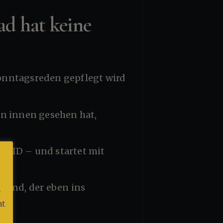
d hat keine
m
at