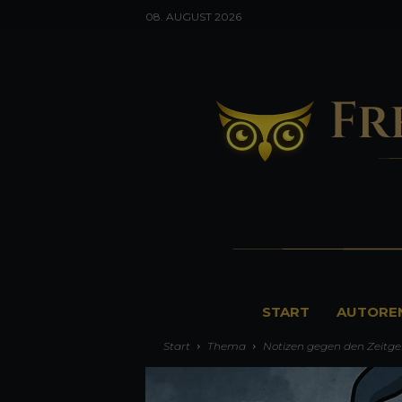
08. AUGUST 2026
F
START
AUTORE
r
Start
Thema
Notizen gegen den Zeitge
e
u