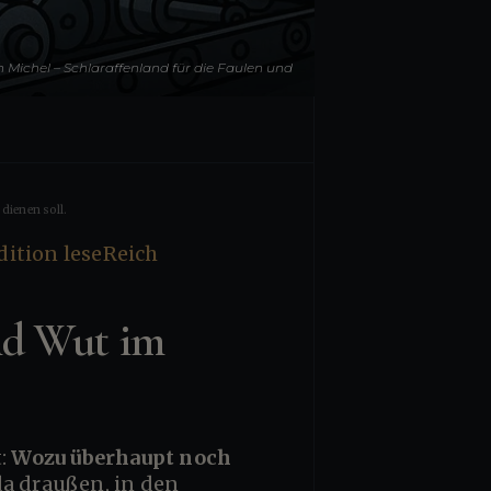
 Michel – Schlaraffenland für die Faulen und
Arbeiten lohnt sich nicht mehr“ – Irrsinn und
Wut im deutschen Alltag
dienen soll.
und Wut im
t:
Wozu überhaupt noch
da draußen, in den