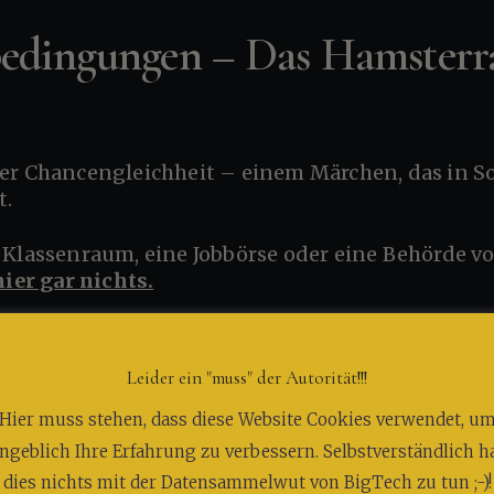
bedingungen – Das Hamsterra
t.
ier gar nichts.
.
Leider ein "muss" der Autorität!!!
Hier muss stehen, dass diese Website Cookies verwendet, u
 – mit einem Koffer voller Rechte.
ngeblich Ihre Erfahrung zu verbessern. Selbstverständlich h
dies nichts mit der Datensammelwut von BigTech zu tun ;-)!