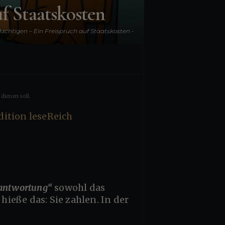
f Staatskosten
ächtigen – Ein Freispruch auf Staatskosten -
ker oder deren Berater und Lobbyisten nicht
hteten Schaden zur Verantwortung gezogen?
dienen soll.
rantwortung“
sowohl das
ieße das: Sie zahlen. In der