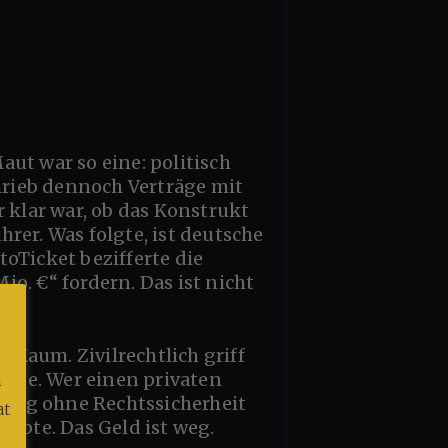
chrieb dennoch Verträge mit
r klar war, ob das Konstrukt
rer. Was folgte, ist deutsche
oTicket bezifferte die
o. €“ fordern. Das ist nicht
eige. Wer einen privaten
m
rtrag ohne Rechtssicherheit
at
lebte. Das Geld ist weg.