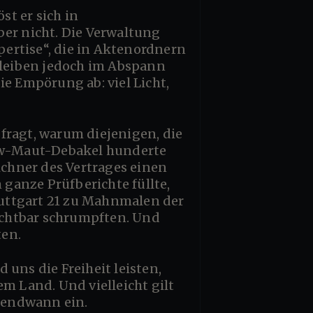
ber nicht. Die Verwaltung
xpertise“, die in Aktenordnern
 bleiben jedoch im Abspann
 Empörung ab: viel Licht,
kw-Maut-Debakel hunderte
chner des Vertrages einen
ganze Prüfberichte füllte,
uttgart 21 zu Mahnmalen der
ichtbar schrumpften. Und
ten.
m Land. Und vielleicht gilt
rgendwann ein.