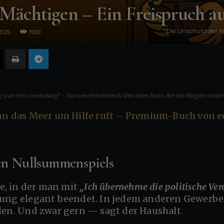
Mächtigen – Ein Freispruch au
Die Unschuld der M
2025
1559
Warum werden Politi
für den angeric
 statt Verschwendung“ – das neue Reformbuch über einen Staat, der den Bürgern wieder 
hen Nullsummenspiels
che, in der man mit
„Ich übernehme die politische Ve
ung elegant beendet. In jedem anderen Gewerbe h
len. Und zwar gern — sagt der Haushalt.