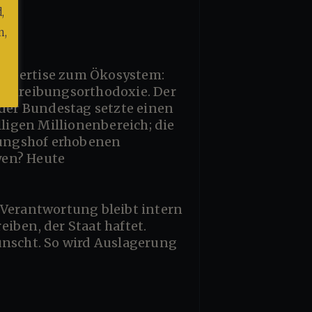
,
n,
sschreibungsorthodoxie. Der
der Bundestag setzte einen
igen Millionenbereich; die
nungshof erhobenen
yen? Heute
iben, der Staat haftet.
ünscht. So wird Auslagerung