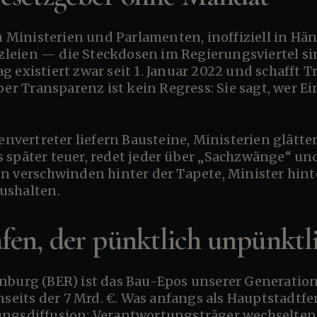
eien — die Steckdosen im Regierungsviertel sind
 existiert zwar seit 1. Januar 2022 und schafft
Aber Transparenz ist kein Regress: Sie sagt, wer 
 später teuer, redet jeder über „Sachzwänge“ un
n verschwinden hinter der Tapete, Minister hint
ushalten.
fen, der pünktlich unpünktl
enseits der 7 Mrd. €. Was anfangs als Hauptstadtf
ungsdiffusion: Verantwortungsträger wechselten