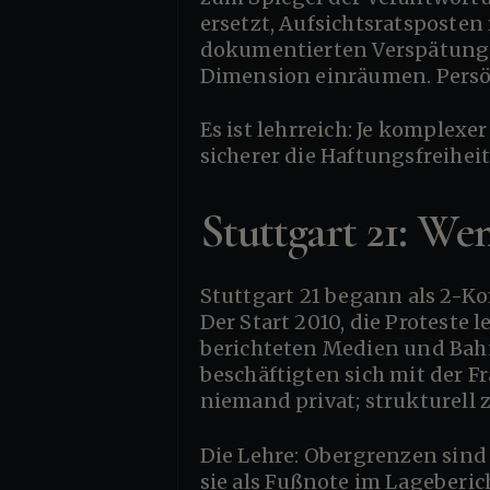
ersetzt, Aufsichtsratsposte
dokumentierten Verspätung 
Dimension einräumen. Persön
Es ist lehrreich: Je komplexer die Zuständigkeiten — Land Berlin, Land Brandenburg, Bund — desto
sicherer die Haftungsfreihei
Stuttgart 21: W
Stuttgart 21 begann als 2-Komma-irgendwas-Milliarden-Projekt und wurde zum > 11 Mrd. €-Kandidaten.
Der Start 2010, die Proteste
berichteten Medien und Bah
beschäftigten sich mit der F
niemand privat; strukturell 
Die Lehre: Obergrenzen sind politische Zahlen, keine juristischen. Wenn die Realität sie überholt, tauchen
sie als Fußnote im Lageberich