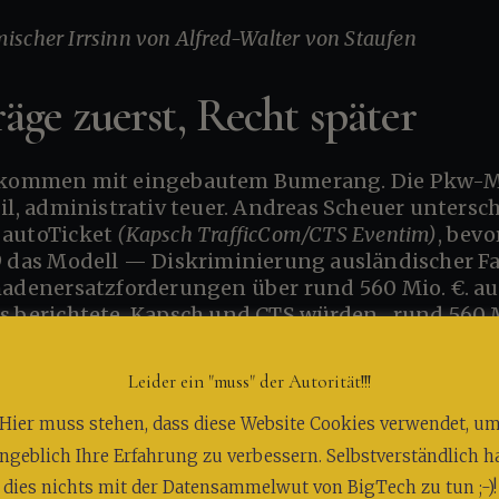
emischer Irrsinn von Alfred-Walter von Staufen
ge zuerst, Recht später
gil, administrativ teuer. Andreas Scheuer unters
 autoTicket
(Kapsch TrafficCom/CTS Eventim)
, bevo
9 das Modell — Diskriminierung ausländischer Fah
hadenersatzforderungen über rund 560 Mio. €. aut
s berichtete, Kapsch und CTS würden „rund 560 Mi
cht mit Pointe.
Leider ein "muss" der Autorität!!!
er als Bürge aller. Persönlicher Regress? Fehlanz
Hier muss stehen, dass diese Website Cookies verwendet, u
, steht mit Haus und Hof ein. Wer einen Staatsve
ngeblich Ihre Erfahrung zu verbessern. Selbstverständlich h
 Wort im Plenarprotokoll. Scheuers Karriere über
dies nichts mit der Datensammelwut von BigTech zu tun ;-)!