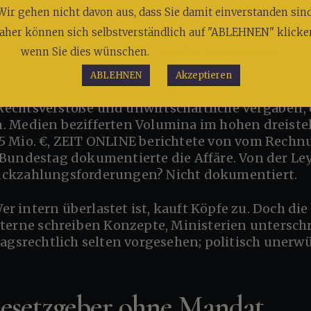
Wir gehen nicht davon aus, dass Sie damit einverstanden sind
xtern ist das neue Intern
aher können sich selbstverständlich auf "ABLEHNEN" klicke
wenn Sie dies wünschen.
Cookie-Einstellungen
ABLEHNEN
Akzeptieren
ey — klangvolle Namen, viele Projekte, wenig Au
chtsverstöße und unwirtschaftliche Vergaben, 
 Medien bezifferten Volumina im hohen dreistell
5 Mio. €, ZEIT ONLINE berichtete von vom Rech
Bundestag dokumentierte die Affäre. Von der Le
ckzahlungsforderungen? Nicht dokumentiert.
terne schreiben Konzepte, Ministerien unterschre
ragsrechtlich selten vorgesehen; politisch unerw
Gesetzgeber ohne Mandat