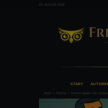
07. AUGUST 2026
F
START
AUTORE
r
Start
Thema
Notizen gegen den Zeitge
e
u