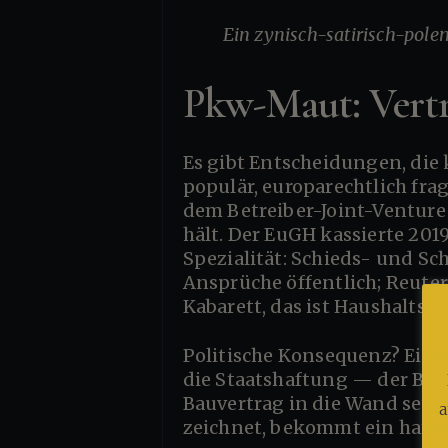
Ein zynisch-satirisch-pol
Pkw-Maut: Verträ
Es gibt Entscheidungen, die kommen mit eingebautem Bumerang. Die Pkw-Maut war so eine: politisch
populär, europarechtlich fra
dem Betreiber-Joint-Venture
hält. Der EuGH kassierte 201
Spezialität: Schieds- und Sc
Ansprüche öffentlich; Reuter
Kabarett, das ist Haushaltsre
Politische Konsequenz? Ein Untersuchungsausschuss. Juristische Konsequenz? Kaum. Zivilrechtlich griff
die Staatshaftung — der Bürg
Bauvertrag in die Wand setzt
a
zeichnet, bekommt ein hartes