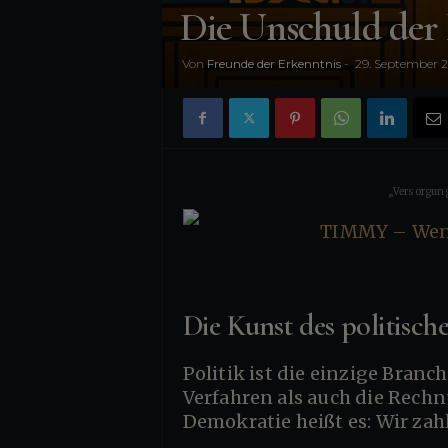
n
Die Unschuld der 
i
Von
Freunde der Erkenntnis
-
29. September 
s
„Versorgung
Die Kunst des politisc
Politik ist die einzige Bran
Verfahren als auch die Rechn
Demokratie heißt es: Wir zah