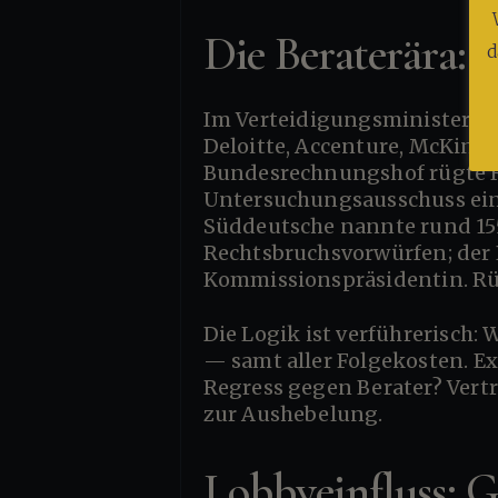
Die Beraterära: E
d
Im Verteidigungsministerium unter Ursula von der Leyen wuchs die externe Expertise zum Ökosystem:
Deloitte, Accenture, McKins
Bundesrechnungshof rügte Re
Untersuchungsausschuss ein.
Süddeutsche nannte rund 15
Rechtsbruchsvorwürfen; der 
Kommissionspräsidentin. Rü
Die Logik ist verführerisch: Wer intern überlastet ist, kauft Köpfe zu. Doch die Verantwortung bleibt intern
— samt aller Folgekosten. Ex
Regress gegen Berater? Vert
zur Aushebelung.
Lobbyeinfluss: 