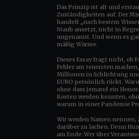
Das Prinzip ist alt und erstaunlich robust: Wenn der Schaden groß genug ist, löst er sich in
Zuständigkeiten auf. Der Min
handelt „nach bestem Wissen“,
Staub ansetzt, nicht in Regr
ungenannt. Und wenn es ganz
mäßig Wärme.
Dieses Essay fragt nicht, ob Fehler passieren dürfen — natürlich dürfen sie. Es fragt, warum diejenigen, die
Fehler am teuersten machen
Millionen in Schlichtung un
EURO persönlich rückt. Waru
ohne dass jemand ein Honora
Kosten werden konnten, ohne
warum in einer Pandemie Pro
Wir werden Namen nennen, Zahlen sortieren, Mechanismen offenlegen — und uns die Freiheit leisten,
darüber zu lachen. Denn Humo
am Ende: Wer über Verantwort