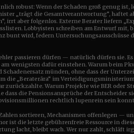
ister „trägt die Gesamtverantwortung“, haftet a
 irrt aber folgenlos. Externe Berater liefern „E
esslisten. Lobbyisten schreiben am Entwurf mit,
 bunt wird, federn Untersuchungsausschüsse die
, am wenigsten dafür einstehen. Warum beim P
d Schadenersatz münden, ohne dass der Unterzei
m die „Beraterära“ im Verteidigungsministerium 
r zurückzahlte. Warum Projekte wie BER oder St
 dass die Pensionsansprüche der Entscheider s
visionsmillionen rechtlich lupenrein sein konn
r ist die letzte gebührenfreie Ressource in diese
ung lacht, bleibt wach. Wer nur zahlt, schläft i