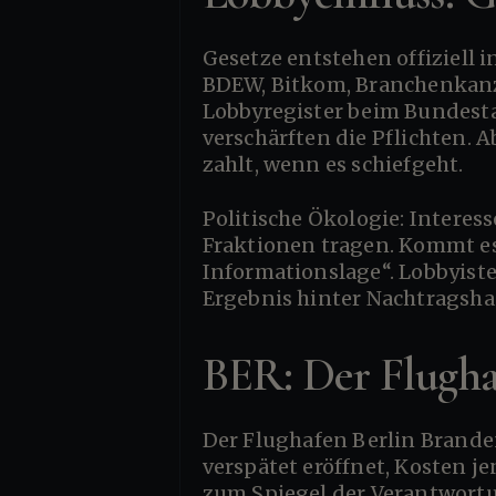
Gesetze entstehen offiziell in Ministerien und Parlamenten, inoffiziell in Händen von Verbänden. BDI,
BDEW, Bitkom, Branchenkanzl
Lobbyregister beim Bundestag
verschärften die Pflichten. 
zahlt, wenn es schiefgeht.
Politische Ökologie: Interessenvertreter liefern Bausteine, Ministerien glätten, Koalitionsrunden feilen,
Fraktionen tragen. Kommt es
Informationslage“. Lobbyiste
Ergebnis hinter Nachtragsha
BER: Der Flugha
Der Flughafen Berlin Brandenburg (BER) ist das Bau-Epos unserer Generation: neun bis zehn Jahre
verspätet eröffnet, Kosten j
zum Spiegel der Verantwort