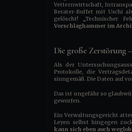
Vetternwirtschaft, Intransp
Berater-Buffet mit Uschi a
gelöscht! „Technischer Fe
Vorschlaghammer im Archi
Die große Zerstörung –
Als der Untersuchungsausschuss nachhakte, wo denn die Beweise seien – die Korrespondenz, die
Protokolle, die Vertragsde
sinngemäß. Die Daten auf vo
Das ist ungefähr so glaubwürdig wie ein Mafioso, der sagt, er habe die Abhörgeräte aus Versehen in Säure
geworfen.
Ein Verwaltungsgericht attestierte später: Das Löschen sei „unüblich“ und „rechtlich fragwürdig“. Von der
Leyen selbst hingegen zuc
kann sich eben auch weglob