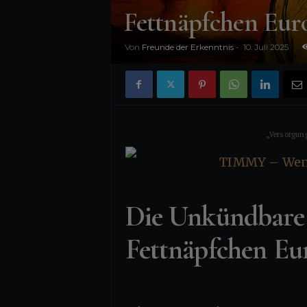
n
Fettnäpfchen Eur
i
Von
Freunde der Erkenntnis
-
10. Juli 2025
s
„Versorgung
Die Unkündbare 
Fettnäpfchen Eu