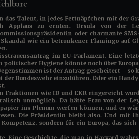
fehlbare
h Applaus zu ernten. Ursula von der Le
 Kommissionspräsidentin oder charmante SMS
 Skandal wie ein betrunkener Flamingo auf Gla
en.
sstrauensantrag im EU-Parlament. Eine letzte
 politischer Hygiene könnte noch über Europ
Gegenstimmen ist der Antrag gescheitert – so 
ei der Bundeswehr einzuführen. Oder ein Handy
t.
n Fraktionen wie ID und EKR eingereicht wurde
oralisch unmöglich. Da hätte Frau von der Le
enpapier ins Plenum werfen können, und es wär
wesen. Die Präsidentin bleibt also. Und mit i
 Kompetenz, sondern für ein Europa, das sich l
te. Eine Geschichte, die man in Harvard wahrs