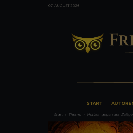
07. AUGUST 2026
F
START
AUTORE
r
Start
Thema
Notizen gegen den Zeitge
e
u