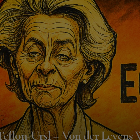
eflon-Ursl – Von der Leyens 