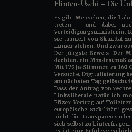
Flinten-Uschi – Die Un
Es gibt Menschen, die haben das Talent, in jedes Fettnäpfchen mit der Grazie einer Balletttänzerin zu
treten – und dabei noc
Verteidigungsministerin,
sie taumelt von Skandal zu
immer stehen. Und zwar ob
Der jüngste Beweis: Der Mi
dachten, ein Mindestmaß an
Mit 175 Ja-Stimmen zu 360 
Versuche, Digitalisierung b
am nächsten Tag gelöscht is
Dass der Antrag von rechte
Linksliberale natürlich m
Pfizer-Vertrag auf Toilett
europäische Stabilität“ ge
nicht für Transparenz oder
sich selbst zu hinterfragen.
Es ist eine Erfolgsgeschich