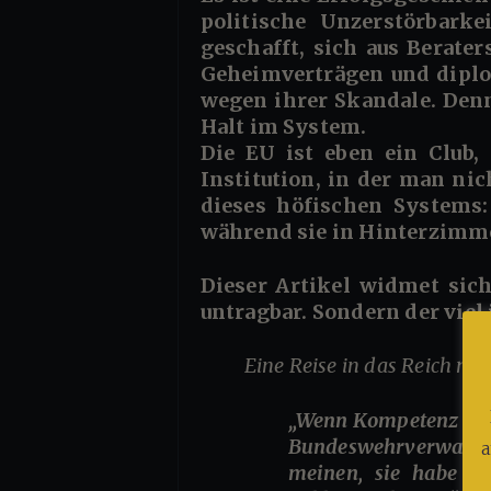
politische Unzerstörbarke
geschafft, sich aus Berate
Geheimverträgen und diplo
wegen ihrer Skandale. Denn
Halt im System.
Die EU ist eben ein Club,
Institution, in der man nich
dieses höfischen Systems:
während sie in Hinterzimmer
Dieser Artikel widmet sich also nicht der Frage, ob Frau von der Leyen tragbar ist – sie ist längst
untragbar.
Sondern der viel
Eine Reise in das Reich mi
„Wenn Kompetenz ein Kriterium für Aufstieg wäre, würde Ursula von der Leyen heute im Wartezimmer der
Bundeswehrverwaltung
a
meinen, sie habe ein