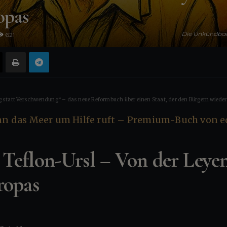
opas
Die Unkündbare
621
 statt Verschwendung“ – das neue Reformbuch über einen Staat, der den Bürgern wieder 
Teflon-Ursl – Von der Leyen
ropas