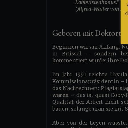
Lobbyistenbonus.“
(Alfred-Walter von St
d
Geboren mit Doktortite
Beginnen wir am Anfang. Nein, nicht ganz bei der Wiege – die stand im ärztlich-adeligen Hause Albrecht
in Brüssel – sondern be
kommentiert wurde:
ihre Do
Im Jahr 1991 reichte Ursula Gertrud von der Leyen – damals noch bürgerlich, aber innerlich bereits
Kommissionspräsidentin – ih
das Nachrechnen: Plagiatsjä
waren
– das ist quasi Copy‑
Qualität der Arbeit nicht s
bauen, solange man sie mit 
Aber von der Leyen wusste: In Deutschland zählt nicht die Wahrheit, sondern der Titel. Also wurde sie