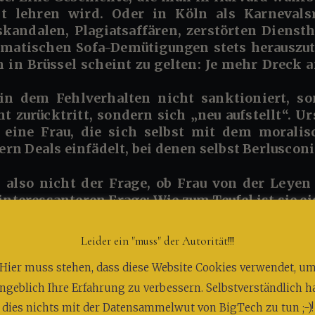
it lehren wird. Oder in Köln als Karnevals
rskandalen, Plagiatsaffären, zerstörten Diens
matischen Sofa-Demütigungen stets herauszuta
 in Brüssel scheint zu gelten: Je mehr Dreck a
 in dem Fehlverhalten nicht sanktioniert, so
t zurücktritt, sondern sich „neu aufstellt“. Ur
 eine Frau, die sich selbst mit dem moralisc
n Deals einfädelt, bei denen selbst Berluscon
 interessanteren Frage:
Wie zum Teufel ist sie 
t Pfizergate, Plagiaten und Panzerschrott von Alfred-W
Leider ein "muss" der Autorität!!!
Hier muss stehen, dass diese Website Cookies verwendet, u
 Formulare stempeln. Aber so wie sie durchs politis
ngeblich Ihre Erfahrung zu verbessern. Selbstverständlich h
en unbefristeten Vertrag mit der Peinlichkeit – a
dies nichts mit der Datensammelwut von BigTech zu tun ;-)!