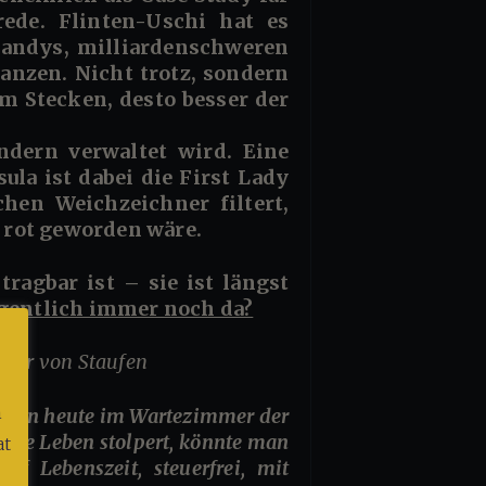
rede. Flinten-Uschi hat es
thandys, milliardenschweren
nzen. Nicht trotz, sondern
m Stecken, desto besser der
ndern verwaltet wird. Eine
sula ist dabei die First Lady
hen Weichzeichner filtert,
i rot geworden wäre.
eigentlich immer noch da?
alter von Staufen
m
che Leben stolpert, könnte man
at
uf Lebenszeit, steuerfrei, mit