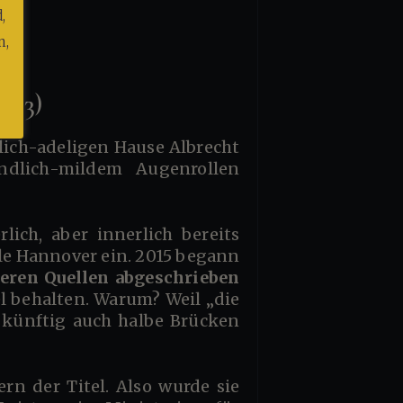
,
n,
013)
dlich-mildem Augenrollen
le Hannover ein. 2015 begann
deren Quellen abgeschrieben
el behalten. Warum? Weil „die
o künftig auch halbe Brücken