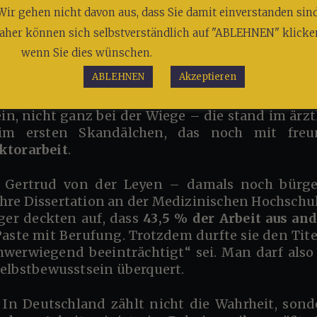
Wir gehen nicht davon aus, dass Sie damit einverstanden sind
aufen)
aher können sich selbstverständlich auf "ABLEHNEN" klicke
wenn Sie dies wünschen.
Cookie-Einstellungen
l – Der Aufstieg der Uschiwurst (2005–2
ABLEHNEN
Akzeptieren
im ersten Skandälchen, das noch mit freun
ktorarbeit
.
re Dissertation an der Medizinischen Hochschu
ger deckten auf, dass
43,5 % der Arbeit aus an
Paste mit Berufung. Trotzdem durfte sie den Tit
chwerwiegend beeinträchtigt“ sei. Man darf als
Selbstbewusstsein überquert.