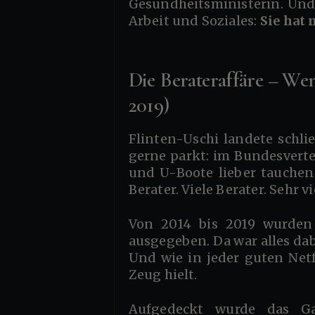
Gesundheitsministerin. Und 
Arbeit und Soziales:
Sie hat
Die Berateraffäre – W
2019)
Flinten-Uschi landete schließlich dort, wo man Menschen mit Selbstvertrauen, aber ohne Fachkenntnis
gerne parkt: im Bundesverte
und U-Boote lieber tauchen 
Berater. Viele Berater. Sehr vi
Von 2014 bis 2019 wurden laut Bundesrechnungshof rund 200 Millionen Euro für externe Berater
ausgegeben. Da war alles da
Und wie in jeder guten Net
Zeug hielt.
Aufgedeckt wurde das Ganze durch den Untersuchungsausschuss „Berateraffäre“. Heraus kam: