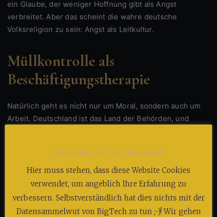
ein Glaube, der weniger Hoffnung gibt als Angst
verbreitet. Aber das scheint die wahre deutsche
Volksreligion zu sein: Angst als Leitkultur.
Müllkontrolle als
Beschäftigungstherapie
Natürlich geht es nicht nur um Moral, sondern auch um
Arbeit. Deutschland ist das Land der Behörden, und
Behörden brauchen Aufgaben. Also schafft man welche:
Müllkontrolle.
Leider ein "muss" der Autorität!!!
Tonnen öffnen, Fehlwürfe notieren, Mahnungen
Hier muss stehen, dass diese Website Cookies
schreiben – ein Tätigkeitsfeld, das ganze Karrieren
verwendet, um angeblich Ihre Erfahrung zu
ermöglicht. Und es hat Vorteile: Müll riecht zwar streng,
verbessern. Selbstverständlich hat dies nichts mit der
aber wenigstens kann man sich sicher sein, gebraucht zu
Datensammelwut von BigTech zu tun ;-)! Wir gehen
werden. Denn der Müll hört nie auf, er ist das ewig