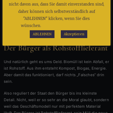
nicht davon aus, dass Sie damit einverstanden sind,
sprudelnde Beschäftigungsprogramm.
daher können sich selbstverständlich auf
In einem Land, in dem Digitalisierung eine ferne Utopie
"ABLEHNEN" klicken, wenn Sie dies
bleibt, ist es fast beruhigend, dass wenigstens
wünschen.
Cookie-Einstellungen
Müllkontrolle zuverlässig funktioniert.
ABLEHNEN
Akzeptieren
Der Bürger als Rohstofflieferant
Und natürlich geht es ums Geld. Biomüll ist kein Abfall, er
ist Rohstoff. Aus ihm entsteht Kompost, Biogas, Energie.
Aber damit das funktioniert, darf nichts „Falsches“ drin
sein.
Also reguliert der Staat den Bürger bis ins kleinste
Detail. Nicht, weil er so sehr an die Moral glaubt, sondern
weil das Geschäftsmodell nur mit perfektem Material
läuft. Der Bürger ist Rohstofflieferant, sein Müll die neue