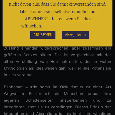
Gegensätze“ gesehen werden müsse. Diese
nicht davon aus, dass Sie damit einverstanden sind,
Meisterschaft, so Lévi, sei der Schlüssel zur wahren
daher können sich selbstverständlich auf
Erleuchtung und geistigen Freiheit.
"ABLEHNEN" klicken, wenn Sie dies
wünschen.
Cookie-Einstellungen
In diesem Sinn verkörpert Baphomet den
alchemistischen Prozess der Transformation: die
ABLEHNEN
Akzeptieren
Vereinigung von Elementen, die in ihrem natürlichen
Zustand einander widersprechen, aber zusammen ein
größeres Ganzes bilden. Das ist vergleichbar mit der
alten Vorstellung vom Hermaphroditen, der in vielen
Mythologien als Idealwesen galt, weil er alle Potenziale
in sich vereinte.
Baphomet wurde somit im Okkultismus zu einer Art
Wegweiser: Er forderte die Menschen heraus, ihre
eigenen Schattenseiten anzuerkennen und zu
integrieren, statt sie zu verdrängen. Dieses Prinzip der
Integration statt Abspaltung ist bis heute ein wichtiges