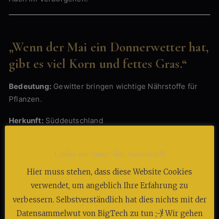
„Wenn der Mai ein Donnerwetter hat,
gibt es viel Korn und fettes Gras.“
Bedeutung:
Gewitter bringen wichtige Nährstoffe für
Pflanzen.
Herkunft:
Süddeutschland
Zeitbezug:
Gewittertage
Leider ein "muss" der Autorität!!!
Das Unruhige trägt Kraft.
Hier muss stehen, dass diese Website Cookies
Es stört.
verwendet, um angeblich Ihre Erfahrung zu
verbessern. Selbstverständlich hat dies nichts mit der
Und genau darin liegt seine Wirkung.
Datensammelwut von BigTech zu tun ;-)! Wir gehen