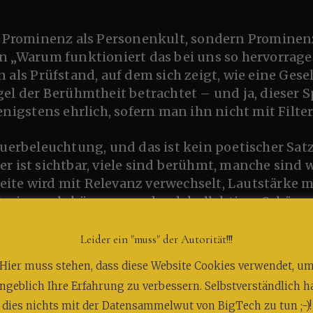
n „Warum funktioniert das bei uns so hervorragen
 als Prüfstand, auf dem sich zeigt, wie eine Gesel
el der Berühmtheit betrachtet – und ja, dieser Sp
enigstens ehrlich, sofern man ihn nicht mit Filte
r ist sichtbar, viele sind berühmt, manche sind 
ite wird mit Relevanz verwechselt, Lautstärke m
ygiene, als könne man durch kollektives Schäum
 etwa so wirkt, als wolle man ein Haus mit Konfett
Leider ein "muss" der Autorität!!!
ünde
wird deshalb nicht laut sein, sondern präzis
Hier muss stehen, dass diese Website Cookies verwendet, u
ern unerbittlich höflich, denn Höflichkeit ist – 
ngeblich Ihre Erfahrung zu verbessern. Selbstverständlich h
teil von Klarheit, sondern oft ihre eleganteste 
dies nichts mit der Datensammelwut von BigTech zu tun ;-)!
 Stimme heben, hat meistens entweder keine Arg