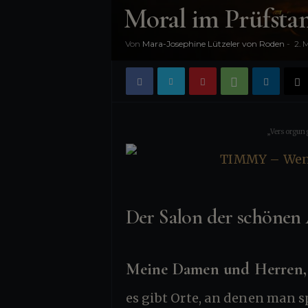
n
Moral im Prüfsta
i
Von
Mara-Josephine Lützeler von Roden
-
2. 
s
„Versorgung
Der Salon der schönen
Meine Damen und Herren,
es gibt Orte, an denen man spricht, und Orte, an denen man beobachtet; es gibt Räume, die nach