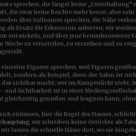
haft, die zwar keine Beichte mehr kennt, aber seh
werden über Influencer sprechen, die Nähe verka
g als Ersatz für Erkenntnis anbieten; wir werde
form entwickeln, und über jene bemerkenswerte F
hen Woche zu verurteilen, zu verzeihen und zu ver
gestellt.
elt, sondern als Beispiel, denn der Salon ist nic
, das sichtbar macht; wer im Rampenlicht steht, i
r – und Sichtbarkeit ist in einer Mediengesellsch
t gleichzeitig genießen und leugnen kann, ohne 
e sich einlassen, hier die Regel des Hauses, schli
Behauptung
, wir schreiben keine Gerüchte als Tat
 wir lassen die schnelle Häme dort, wo sie hingeh