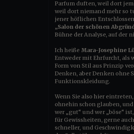
Parfum duften, weil dort je
weil dort niemand mehr so tu
jener höflichen Entschlossenh
„Salon der schönen Abgrün
Bühne der Analyse, auf der 
Ich heiße
Mara-Josephine Lü
Entweder mit Ehrfurcht, als 
Form von Stil aus Prinzip ver
Denken, aber Denken ohne Sti
Funktionskleidung.
Wenn Sie also hier eintreten, dann bitte nicht mit der Erwartung, dass ich Ihnen bestätige, was Sie
ohnehin schon glauben, und 
wer „gut“ und wer „böse“ ist
für Gewissheiten, gerne auc
schneller, und Geschwindigk