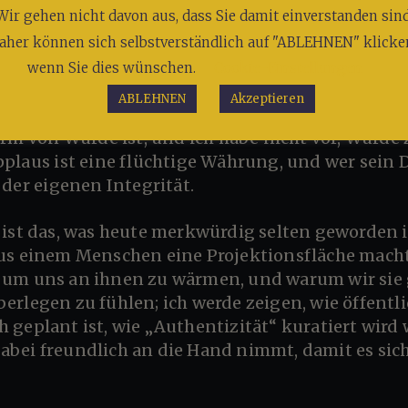
Wir gehen nicht davon aus, dass Sie damit einverstanden sind
zuhört.
aher können sich selbstverständlich auf "ABLEHNEN" klicke
wenn Sie dies wünschen.
Cookie-Einstellungen
her Pranger, in dem man „abrechnet“, um sich sel
ABLEHNEN
Akzeptieren
privaten Abgründe ausleuchten, weil Privatheit in 
orm von Würde ist, und ich habe nicht vor, Würde
pplaus ist eine flüchtige Währung, und wer sein
 der eigenen Integrität.
us einem Menschen eine Projektionsfläche macht;
um uns an ihnen zu wärmen, und warum wir sie g
rlegen zu fühlen; ich werde zeigen, wie öffentl
 geplant ist, wie „Authentizität“ kuratiert wird
bei freundlich an die Hand nimmt, damit es sich 