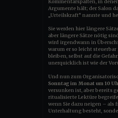
Kommentarspalten, in denen 
Argumente hält; der Salon da
„Urteilskraft“ nannte und he
Sie werden hier längere Sätze lesen, weil kurze Sätze hervorragend sind, um Stimmung zu erzeugen,
aber längere Sätze nötig sin
wird irgendwann in Überschr
warum er so leicht steuerbar
bleiben, selbst auf die Gefahr
unerquicklich ist wie der Vo
Und nun zum Organisatorisc
Sonntag im Monat um 10 U
versunken ist, aber bereits 
ritualisierte Lektüre begrei
wenn Sie dazu neigen – als f
Unterhaltung besteht, sonder