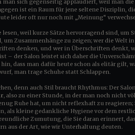
man sich gegenseitig applaudiert, weil man die 
gegen ist ein Raum für jene seltene Disziplin, d
ute leider oft nur noch mit „Meinung“ verwechse
d, um Zusammenhänge zu zeigen; wer die Welt in 
iften denken, und wer in Überschriften denkt, w
 ist – der Salon leistet sich daher die Unverschä
 hin, dass man dafür heute schon als elitär gilt, w
rwurf, man trage Schuhe statt Schlappen.
hen, denn auch Stil braucht Rhythmus: Der Salo
hr
, also zu einer Stunde, in der man noch nicht 
genug Ruhe hat, um nicht reflexhaft zu reagieren;
fen, als kleine gedankliche Hygiene vor dem restl
reundliche Zumutung, die Sie daran erinnert, das
n aus der Art, wie wir Unterhaltung deuten.