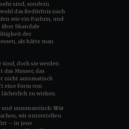
r wohl das Bedürfnis nach
ufen wie ein Parfum, und
n über Skandale
ähigkeit der
gessen, als hätte man
ht das Messer, das
st nicht automatisch
aft eine Form von
lächerlich zu wirken.
cht und unromantisch:
Wir
sachen, wir unterstellen
ört – in jene