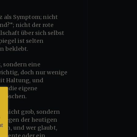
d?“; nicht der rote
lschaft über sich selbst
iegel ist selten
rn beklebt.
wichtig, doch nur wenige
it Haltung, und
en die eigene
i löschen.
e; nicht grob, sondern
m
entgegen der heutigen
at
Form, und wer glaubt,
umente oder ein