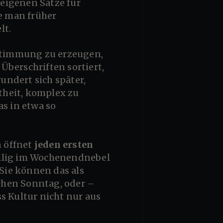
eigenen Sätze für
ie man früher
lt.
Überschriften sortiert,
undert sich später,
mtheit, komplex zu
as in etwa so
n öffnet
jeden ersten
völlig im Wochenendnebel
 Sie können das als
ichen Sonntag, oder –
s Kultur nicht nur aus