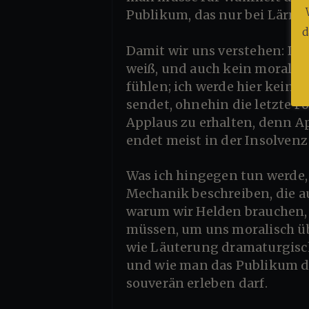
Publikum, das nur bei Lärm 
d
Damit wir uns verstehen: Dies ist kein Klatschformat, in dem man „enthüllt“, was ohnehin schon jeder
weiß, und auch kein moralisc
fühlen; ich werde hier keine 
sendet, ohnehin die letzte F
Applaus zu erhalten, denn A
endet meist in der Insolvenz
Was ich hingegen tun werde, ist das, was heute merkwürdig selten geworden ist: Ich werde die
Mechanik beschreiben, die a
warum wir Helden brauchen, 
müssen, um uns moralisch übe
wie Läuterung dramaturgisch
und wie man das Publikum da
souverän erleben darf.