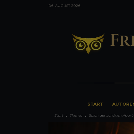
06. AUGUST 2026
F
START
AUTORE
r
Start
Thema
Salon der schönen Abgr
e
u