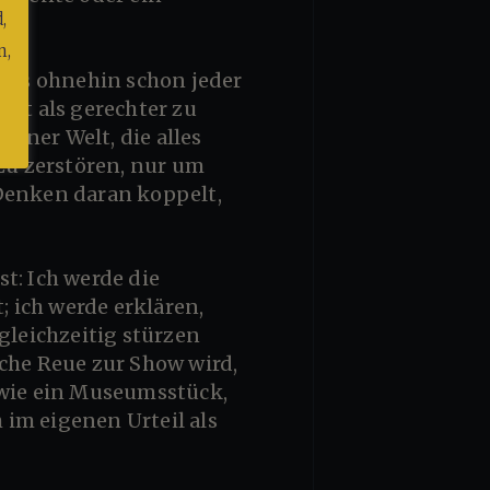
,
n,
bst als gerechter zu
einer Welt, die alles
 zu zerstören, nur um
 Denken daran koppelt,
 ich werde erklären,
leichzeitig stürzen
iche Reue zur Show wird,
 wie ein Museumsstück,
im eigenen Urteil als