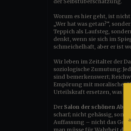
der Selbstüberschätzung.
Worum es hier geht, ist nicht Prominenz als Personenkult, sondern Prominenz als Symptom; nicht
„Wer hat was getan?“, sonder
Teppich als Laufsteg, sondern
denkt, wenn sie sich im Spieg
schmeichelhaft, aber er ist w
Wir leben im Zeitalter der Dauerbeleuchtung, und das ist kein poetischer Satz, sondern eine
soziologische Zumutung: Jede
sind bemerkenswert; Reichwe
Empörung mit moralischer H
Urteilskraft ersetzen, was in
Der
Salon der schönen Abgr
scharf; nicht gehässig, sond
a
Auffassung – nicht das Gegen
man müsse für Wahrheit die