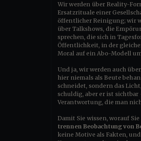
Wir werden über Reality-Formate sprechen, die längst keine „Unterhaltung“ mehr sind, sondern
Ersatzrituale einer Gesellsc
öffentlicher Reinigung; wir 
über Talkshows, die Empörun
sprechen, die sich in Tages
Öffentlichkeit, in der gleic
Moral auf ein Abo-Modell um
Und ja, wir werden auch über einzelne Figuren sprechen, weil Figuren greifbar sind, doch sie werden
hier niemals als Beute behand
schneidet, sondern das Licht
schuldig, aber er ist sichtba
Verantwortung, die man nich
Damit Sie wissen, worauf Si
trennen Beobachtung von 
keine Motive als Fakten, und