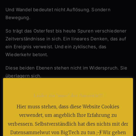
Und Wandel bedeutet nicht Auflösung. Sondern
Bewegung.
So trägt das Osterfest bis heute Spuren verschiedener
Zeitverständnisse in sich. Ein lineares Denken, das auf
ein Ereignis verweist. Und ein zyklisches, das
Wiederkehr betont.
Diese beiden Ebenen stehen nicht im Widerspruch. Sie
überlagern sich.
Wie Licht, das durch verschiedene Schichten fällt.
Leider ein "muss" der Autorität!!!
Vielleicht liegt gerade darin die besondere Tiefe dieses
Hier muss stehen, dass diese Website Cookies
Festes. Es lässt sich nicht auf eine einzige Bedeutung
verwendet, um angeblich Ihre Erfahrung zu
reduzieren. Es bleibt offen.
verbessern. Selbstverständlich hat dies nichts mit der
Und in dieser Offenheit zeigt sich etwas, das über
Datensammelwut von BigTech zu tun ;-)! Wir gehen