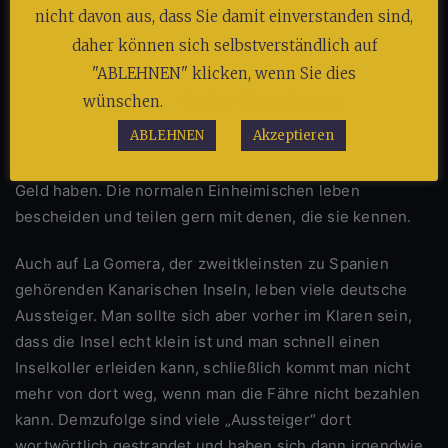
Straße gesetzt werden, damit zum Beispiel deutsche
nicht davon aus, dass Sie damit einverstanden sind,
Touristen diese „retten“ und zum nächstliegenden
daher können sich selbstverständlich auf
Tierarzt bringen, welcher „rein zufällig“ immer ganz in
"ABLEHNEN" klicken, wenn Sie dies
der Nähe ist, was natürlich wieder viel Geld kostet und
wünschen.
Cookie-Einstellungen
bestimmt nicht den Tieren zugutekommt. Wie auch bei
ABLEHNEN
Akzeptieren
uns, wird in Ungarn KORRUPTION ganz großgeschrieben,
aber diese betrifft in erster Linie nur die, die auch viel
Geld haben. Die normalen Einheimischen leben
bescheiden und teilen gern mit denen, die sie kennen.
Auch auf La Gomera, der zweitkleinsten zu Spanien
gehörenden Kanarischen Inseln, leben viele deutsche
Aussteiger. Man sollte sich aber vorher im Klaren sein,
dass die Insel echt klein ist und man schnell einen
Inselkoller erleiden kann, schließlich kommt man nicht
mehr von dort weg, wenn man die Fähre nicht bezahlen
kann. Demzufolge sind viele „Aussteiger“ dort
wortwörtlich gestrandet und haben sich dann irgendwie