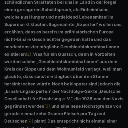
schändlichen Straftaten bei uns im Land in der Regel
einen geringeren Schuldspruch, als Einheimische,
welche aus Hunger und notleidend Lebensmittel im
Supermarkt klauten. Sogenannte „Experten“ wollen uns
erzählen, dass es bereits im prähistorischen Europa
nicht-binäre Geschlechter gegeben hätte und das
mindestens vier mögliche Geschlechtskombinationen
existieren
[2]
. Was für ein Quatsch, denn in Vorzeiten
wurden solche „Geschlechtskombinationen“ aus dem
Kreis der Sippe und dem Wohnumfeld verjagt, weil man
glaubte, dass sonst ein Unglück über den Stamm
hereinbrechen würde. Noch bekloppter sind jedoch die
„Ernährungsexperten“ der Nachfolge-Sekte „Deutsche
Gesellschaft für Ernährung e. V.“, die 1935 von den Nazis
gegründet wurden
[3]
und eine neue Höchstgrenze von
gerade einmal zehn Gramm Fleisch pro Tag und
Deutschen
[4]
plant! Das entspricht nicht einmal einer