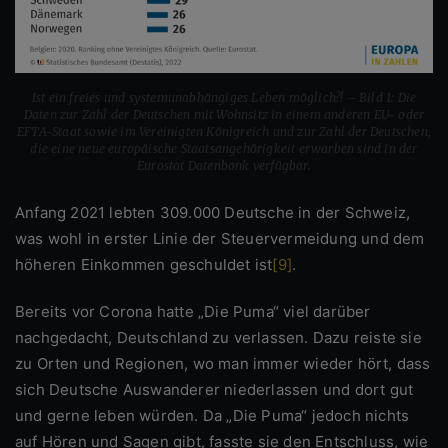
Ist ein freies und systemunabhängiges Leben möglich?! – Bild 1: Die
Daten zur Zahl der Deutschen mit Wohnsitz in einem anderen EU- oder
EFTA-Staat sowie im Vereinigten Königreich und zur Zahl der Deutschen,
die eine neue europäische Staatsangehörigkeit erwarben sind in der
Eurostat Datenbank verfügbar.
Anfang 2021 lebten 309.000 Deutsche in der Schweiz,
was wohl in erster Linie der Steuervermeidung und dem
höheren Einkommen geschuldet ist
[9]
.
Bereits vor Corona hatte „Die Puma“ viel darüber
nachgedacht, Deutschland zu verlassen. Dazu reiste sie
zu Orten und Regionen, wo man immer wieder hört, dass
sich Deutsche Auswanderer niederlassen und dort gut
und gerne leben würden. Da „Die Puma“ jedoch nichts
auf Hören und Sagen gibt, fasste sie den Entschluss, wie