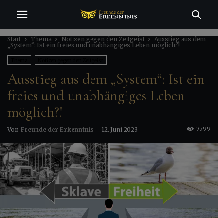
Start
Thema
Notizen gegen den Zeitgeist
Ausstieg aus dem
„System“: Ist ein freies und unabhängiges Leben möglich?!
Thema
Notizen gegen den Zeitgeist
Ausstieg aus dem „System“: Ist ein
freies und unabhängiges Leben
möglich?!
7599
Von
Freunde der Erkenntnis
-
12. Juni 2023