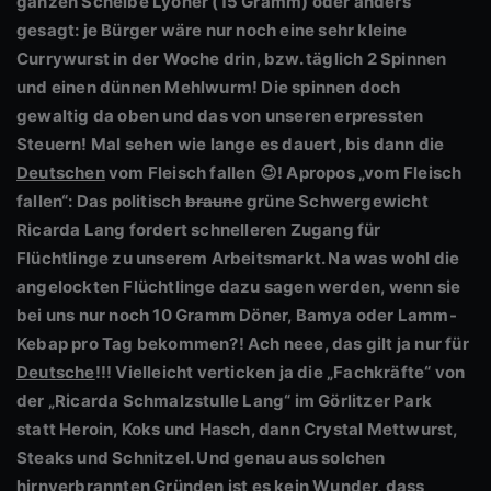
ganzen Scheibe Lyoner (15 Gramm) oder anders
gesagt: je Bürger wäre nur noch eine sehr kleine
Currywurst in der Woche drin, bzw. täglich 2 Spinnen
und einen dünnen Mehlwurm! Die spinnen doch
gewaltig da oben und das von unseren erpressten
Steuern! Mal sehen wie lange es dauert, bis dann die
Deutschen
vom Fleisch fallen
😉! Apropos „vom Fleisch
fallen“: Das politisch
braune
grüne Schwergewicht
Ricarda Lang fordert schnelleren Zugang für
Flüchtlinge zu unserem Arbeitsmarkt. Na was wohl die
angelockten Flüchtlinge dazu sagen werden, wenn sie
bei uns nur noch 10 Gramm Döner, Bamya oder Lamm-
Kebap pro Tag bekommen?! Ach neee, das gilt ja nur für
Deutsche
!!! Vielleicht verticken ja die „Fachkräfte“ von
der „Ricarda Schmalzstulle Lang“ im Görlitzer Park
statt Heroin, Koks und Hasch, dann Crystal Mettwurst,
Steaks und Schnitzel. Und genau aus solchen
hirnverbrannten Gründen ist es kein Wunder, dass