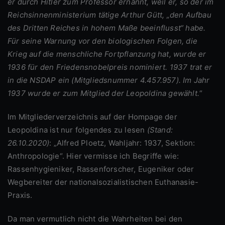
er durch Hitler zum Professor ernannt, weil er, so der im
Reichsinnenministerium tätige Arthur Gütt, „den Aufbau
des Dritten Reiches in hohem Maße beeinflusst“ habe.
Für seine Warnung vor den biologischen Folgen, die
Krieg auf die menschliche Fortpflanzung hat, wurde er
1936 für den Friedensnobelpreis nominiert. 1937 trat er
in die NSDAP ein (Mitgliedsnummer 4.457.957). Im Jahr
1937 wurde er zum Mitglied der Leopoldina gewählt.
“
Im Mitgliederverzeichnis auf der Hompage der
Leopoldina ist nur folgendes zu lesen
(Stand:
26.10.2020)
: „Alfred Ploetz, Wahljahr: 1937, Sektion:
Anthropologie“. Hier vermisse ich Begriffe wie:
Rassenhygieniker, Rassenforscher, Eugeniker oder
Wegbereiter der nationalsozialistischen Euthanasie-
Praxis.
Da man vermutlich nicht die Wahrheiten bei den