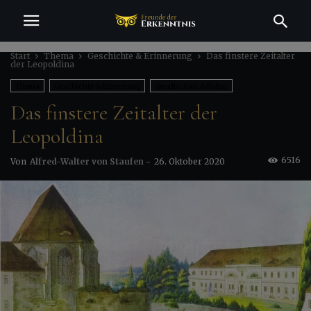
Start
Thema
Geschichte & Erinnerung
Das finstere Zeitalter
der Leopoldina
Thema
Geschichte & Erinnerung
Gesellschaft & Kultur
Das finstere Zeitalter der
Politik & Macht
Wissenschaft & Technik
Leopoldina
6516
Von
Alfred-Walter von Staufen
-
26. Oktober 2020