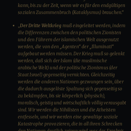
kann, bis zu der Zeit, wenn wir es für den endgültigen
sozialen Zusammenbruch (Kataklysmus) brauchen.“
„
Der Dritte Weltkrieg
muß eingeleitet werden, indem
die Differenzen zwischen den politischen Zionisten
und den Führern der islamischen Welt ausgenutzt
werden, die von den „Agenten“ der „Illuminati“
aufgebaut werden müssen. Der Krieg muß so gelenkt
werden, daß sich der Islam (die muslimische
arabische Welt) und der politische Zionismus (der
Staat Israel) gegenseitig vernichten. Gleichzeitig
werden die anderen Nationen gezwungen sein, über
die dadurch ausgelöste Spaltung sich gegenseitig so
zu bekämpfen, bis sie körperlich (physisch),
moralisch, geistig und wirtschaftlich völlig verausgabt
sind. Wir werden die Nihilisten und die Atheisten
entfesseln, und wir werden eine gewaltige soziale
Katastrophe provozieren, die in all ihren Schrecken
den Nationen deutlich zeigen wird, was das Ergebnis