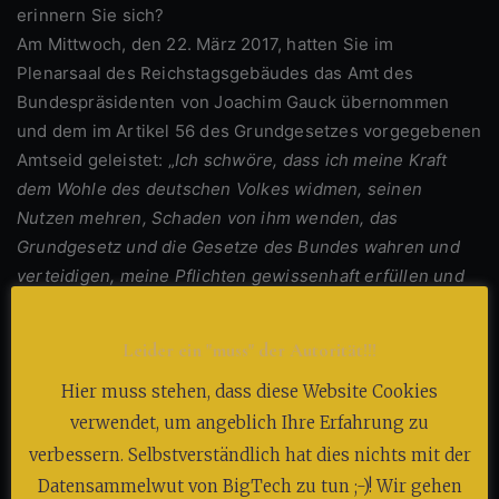
erinnern Sie sich?
Am Mittwoch, den 22. März 2017, hatten Sie im
Plenarsaal des Reichstagsgebäudes das Amt des
Bundespräsidenten von Joachim Gauck übernommen
und dem im Artikel 56 des Grundgesetzes vorgegebenen
Amtseid geleistet: „
Ich schwöre, dass ich meine Kraft
dem Wohle des deutschen Volkes widmen, seinen
Nutzen mehren, Schaden von ihm wenden, das
Grundgesetz und die Gesetze des Bundes wahren und
verteidigen, meine Pflichten gewissenhaft erfüllen und
Gerechtigkeit gegen jedermann üben werde. So wahr mir
Gott helfe.
“!!!
Leider ein "muss" der Autorität!!!
Herr Steinmeier, Ihre Bezüge, Spesen und
Hier muss stehen, dass diese Website Cookies
„Betriebsausflüge“ werden von uns, dem deutschen
verwendet, um angeblich Ihre Erfahrung zu
Steuerzahler, bezahlt. Sie hatten geschworen, Ihre Kraft
verbessern. Selbstverständlich hat dies nichts mit der
dem Wohle des deutschen Volkes zu widmen und
Datensammelwut von BigTech zu tun ;-)! Wir gehen