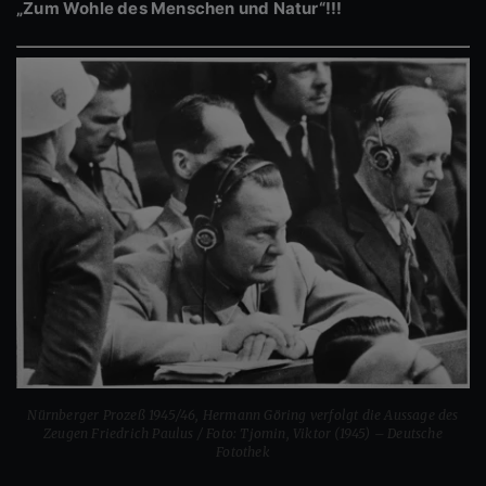
„Zum Wohle des Menschen und Natur“!!!
Nürnberger Prozeß 1945/46, Hermann Göring verfolgt die Aussage des
Zeugen Friedrich Paulus / Foto: Tjomin, Viktor (1945) – Deutsche
Fotothek