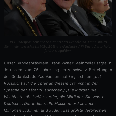
Der Bundespräsident und Schirmherr der Leopoldina, Frank-Walter
Steinmeier, besuchte im März 2018 die Akademie. / © David Ausserhofer
für die Leopoldina
Unser Bundespräsident Frank-Walter Steinmeier sagte in
Jerusalem zum 75. Jahrestag der Auschwitz-Befreiung in
der Gedenkstätte Yad Vashem auf Englisch, um „
mit
Rücksicht auf die Opfer an diesem Ort nicht in der
Sprache der Täter zu sprechen
„: „
Die Mörder, die
Wachleute, die Helfershelfer, die Mitläufer: Sie waren
Deutsche. Der industrielle Massenmord an sechs
Millionen Jüdinnen und Juden, das größte Verbrechen