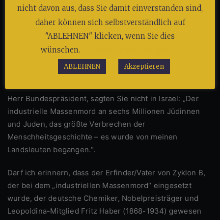
Schaden von ihm abzuwenden! Sie wollten Ihre Pflichten
nicht davon aus, dass Sie damit einverstanden sind,
gewissenhaft erfüllen und Gerechtigkeit gegen
daher können sich selbstverständlich auf
jedermann üben!
"ABLEHNEN" klicken, wenn Sie dies
Wie zum Kuckuck können Sie dann in Israel eine Rede
wünschen.
Cookie-Einstellungen
auf Englisch halten, weil Sie nicht „die Sprache der
ABLEHNEN
Akzeptieren
Täter“ sprechen möchten?!
Herr Bundespräsident, sagten Sie nicht in Israel: „Der
industrielle Massenmord an sechs Millionen Jüdinnen
und Juden, das größte Verbrechen der
Menschheitsgeschichte – es wurde von meinen
Landsleuten begangen.“.
Darf ich erinnern, dass der Erfinder/Vater von Zyklon B,
der bei dem „industriellen Massenmord“ eingesetzt
wurde, der deutsche Chemiker, Nobelpreisträger und
Leopoldina-Mitglied Fritz Haber (1868-1934) gewesen