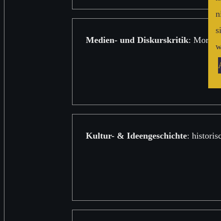
n
s
Medien- und Diskurskritik
: Moralr
w
Kultur- & Ideengeschichte
: histori