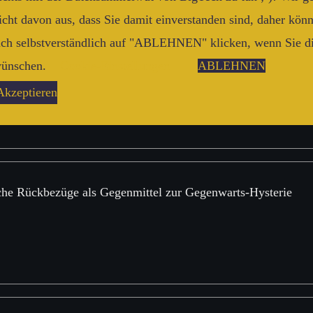
icht davon aus, dass Sie damit einverstanden sind, daher kön
ich selbstverständlich auf "ABLEHNEN" klicken, wenn Sie d
hetorik, Deutungsmonopole, Begriffsverschiebungen
ünschen.
Cookie-Einstellungen
ABLEHNEN
Akzeptieren
sche Rückbezüge als Gegenmittel zur Gegenwarts-Hysterie