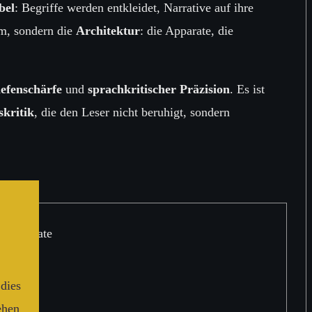
bel
: Begriffe werden entkleidet, Narrative auf ihre
um, sondern die
Architektur
: die Apparate, die
iefenschärfe
und
sprachkritischer Präzision
. Es ist
skritik
, die den Leser nicht beruhigt, sondern
r Apparate
 dies
ehen