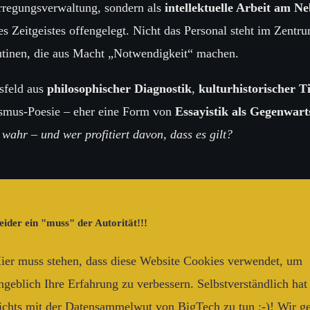
 Erregungsverwaltung, sondern als
intellektuelle Arbeit am Ne
es Zeitgeistes offengelegt. Nicht das Personal steht im Zentr
outinen, die aus Macht „Notwendigkeit“ machen.
sfeld aus
philosophischer Diagnostik
,
kulturhistorischer T
ismus-Poesie – eher eine Form von
Essayistik als Gegenwart
s wahr – und wer profitiert davon, dass es gilt?
eider ein "muss" der Autorität!!!
tionen, Selbstschutzmechanismen politischer und ideologische
ier muss stehen, dass diese Website Cookies verwendet, um
ngeblich Ihre Erfahrung zu verbessern. Selbstverständlich hat
ichts mit der Datensammelwut von BigTech zu tun ;-)! Wir g