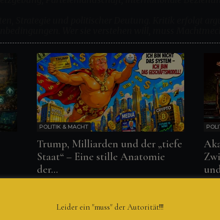
n, Strategie und politischer Deutung. Kritik erfolgt ar
menbedingungen. Wer sie verstehen will, muss Machtme
POLITIK & MACHT
POLI
Trump, Milliarden und der „tiefe
Ak
Staat“ – Eine stille Anatomie
Zwi
der...
und
ALFRED-WALTER VON STAUFEN
-
9. April 2026
ALFR
Leider ein "muss" der Autorität!!!