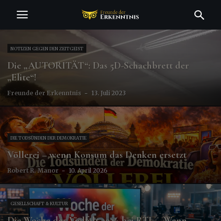
NOTIZEN GEGEN DEN ZEITGEIST
Die „AUTORITÄT“: Das 5D-Schachbrett der
„Elite“!
Freunde der Erkenntnis
-
13. Juli 2023
DIE TODSÜNDEN DER DEMOKRATIE
Völlerei – wenn Konsum das Denken ersetzt
Robert R. Manor
-
10. April 2026
GESELLSCHAFT & KULTUR
Die Woche der Vielfalt 2026 bei RTL – Wenn