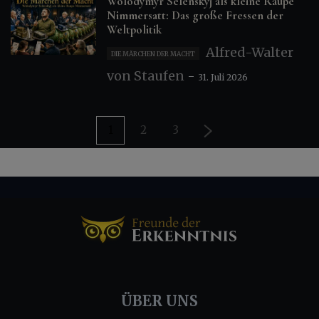
Wolodymyr Selenskyj als kleine Raupe
Nimmersatt: Das große Fressen der
Weltpolitik
Alfred-Walter
DIE MÄRCHEN DER MACHT
von Staufen
-
31. Juli 2026
1
2
3
ÜBER UNS